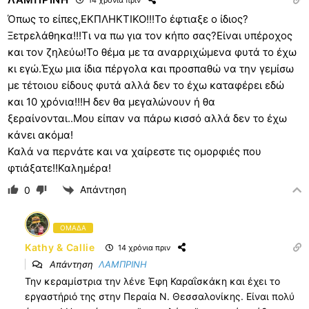
14 χρόνια πριν
Όπως το είπες,ΕΚΠΛΗΚΤΙΚΟ!!!Το έφτιαξε ο ίδιος?
Ξετρελάθηκα!!!Τι να πω για τον κήπο σας?Είναι υπέροχος
και τον ζηλεύω!Το θέμα με τα αναρριχώμενα φυτά το έχω
κι εγώ.Έχω μια ίδια πέργολα και προσπαθώ να την γεμίσω
με τέτοιου είδους φυτά αλλά δεν το έχω καταφέρει εδώ
και 10 χρόνια!!!Η δεν θα μεγαλώνουν ή θα
ξεραίνονται..Μου είπαν να πάρω κισσό αλλά δεν το έχω
κάνει ακόμα!
Καλά να περνάτε και να χαίρεστε τις ομορφιές που
φτιάξατε!!Καλημέρα!
Απάντηση
0
ΟΜΑΔΑ
Kathy & Callie
14 χρόνια πριν
Απάντηση
ΛΑΜΠΡΙΝΗ
Την κεραμίστρια την λένε Έφη Καραΐσκάκη και έχει το
εργαστήριό της στην Περαία Ν. Θεσσαλονίκης. Είναι πολύ