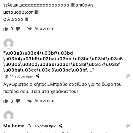
τελειιιιιιιιαααααααααααααααα!!!!!απιθανη
μεταμορφωση!!!!!
φιλιαααα!!!!
Απάντηση
0
"\u03a3\u03c4\u03bf\u03bd
\u03b4\u03b9\u03ba\u03cc \u03bc\u03bf\u03c5
\u03c5\u03c0\u03ad\u03c1\u03bf\u03c7\u03bf
\u03ba\u03cc\u03c3\u03bc\u03bf...."
14 χρόνια πριν
Αγνώριστος ο κήπος…Μπράβο σας!Όσο για το δώρο του
πατέρα σου…Γεια στα χεράκια του!
Απάντηση
0
My home
14 χρόνια πριν