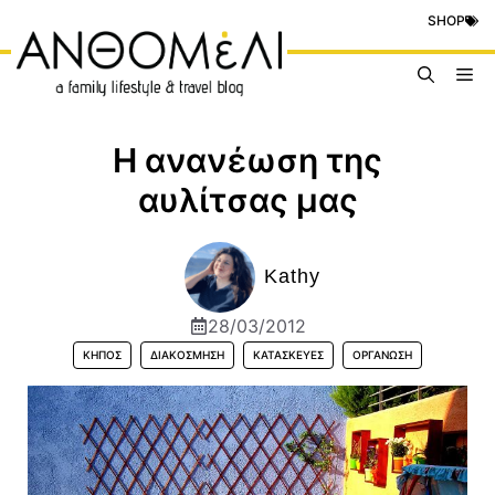
Μετάβαση
SHOP
σε
περιεχόμενο
Me
Η ανανέωση της
αυλίτσας μας
Kathy
28/03/2012
ΚΉΠΟΣ
ΔΙΑΚΌΣΜΗΣΗ
ΚΑΤΑΣΚΕΥΈΣ
ΟΡΓΆΝΩΣΗ