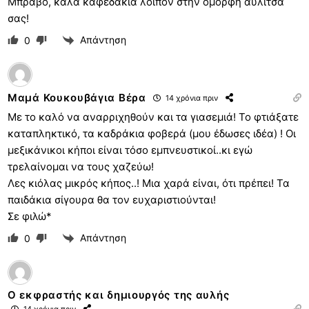
Μπράβο, καλά καφεδάκια λοιπόν στην όμορφη αυλίτσα
σας!
Απάντηση
0
Μαμά Κουκουβάγια Βέρα
14 χρόνια πριν
Με το καλό να αναρριχηθούν και τα γιασεμιά! Το φτιάξατε
καταπληκτικό, τα καδράκια φοβερά (μου έδωσες ιδέα) ! Οι
μεξικάνικοι κήποι είναι τόσο εμπνευστικοί..κι εγώ
τρελαίνομαι να τους χαζεύω!
Λες κιόλας μικρός κήπος..! Μια χαρά είναι, ότι πρέπει! Τα
παιδάκια σίγουρα θα τον ευχαριστιούνται!
Σε φιλώ*
Απάντηση
0
Ο εκφραστής και δημιουργός της αυλής