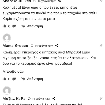
ShareYourLikes
14 χρόνια πριν
Kαλημέρα! Είναι ωραίο που έχετε κήπο, έτσι
ευχαριστιούνται τα παιδιά πιο πολύ το παιχνίδι στο σπίτι!
Καμία σχέση το πριν με το μετά
Απάντηση
0
Mama Greece
14 χρόνια πριν
Καλημέρα! Υπέροχος ο κηπάκος σας! Μπράβο! Είμαι
σίγουρη οτι τα ζουζουνάκια σας θα τον λατρέψουν! Και
όσο για το κεραμικό έργο είναι μοναδικό!
Μπράβο σας!
Απάντηση
0
Μαζί... KaPa
14 χρόνια πριν
Τι να πω!! Καταπληκτική δουλειά κάνατε παιδιά