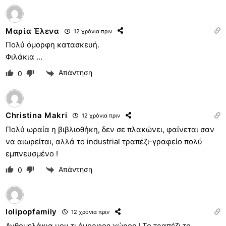
Μαρία Έλενα
12 χρόνια πριν
Πολύ όμορφη κατασκευή.
Φιλάκια …
Απάντηση
0
Christina Makri
12 χρόνια πριν
Πολύ ωραία η βιβλιοθήκη, δεν σε πλακώνει, φαίνεται σαν
να αιωρείται, αλλά το industrial τραπέζι-γραφείο πολύ
εμπνευσμένο !
Απάντηση
0
lolipopfamily
12 χρόνια πριν
Ανθομελάκια μου τι όμορφος χώρος ! Το τραπέζι το