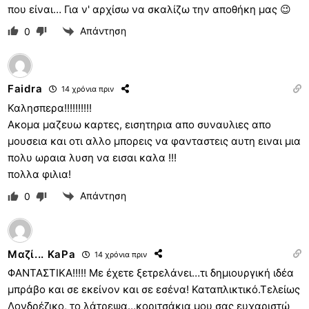
που είναι… Για ν' αρχίσω να σκαλίζω την αποθήκη μας 😉
Απάντηση
0
Faidra
14 χρόνια πριν
Καλησπερα!!!!!!!!!!
Ακομα μαζευω καρτες, εισητηρια απο συναυλιες απο
μουσεια και οτι αλλο μπορεις να φανταστεις αυτη ειναι μια
πολυ ωραια λυση να εισαι καλα !!!
πολλα φιλια!
Απάντηση
0
Μαζί... KaPa
14 χρόνια πριν
ΦΑΝΤΑΣΤΙΚΑ!!!!! Με έχετε ξετρελάνει…τι δημιουργική ιδέα
μπράβο και σε εκείνον και σε εσένα! Καταπλικτικό.Τελείως
Λονδρέζικο, το λάτρεψα…κοριτσάκια μου σας ευχαριστώ