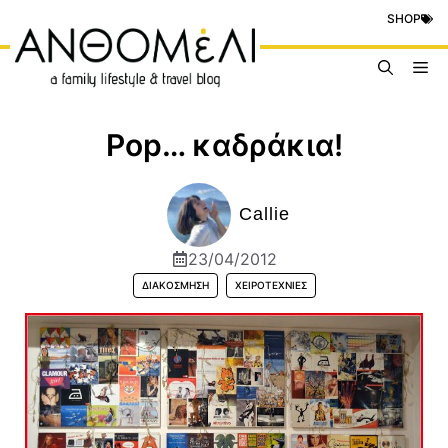
Μετάβαση
SHOP
σε
περιεχόμενο
Me
Pop… καδράκια!
Callie
23/04/2012
ΔΙΑΚΌΣΜΗΣΗ
ΧΕΙΡΟΤΕΧΝΊΕΣ