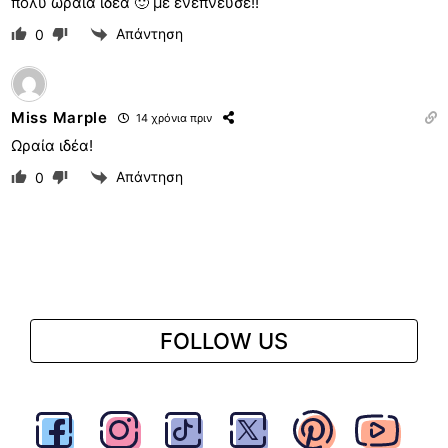
πολύ ωραια ιδέα 🙂 με ενεπνευσε!!
Απάντηση
0
Miss Marple
14 χρόνια πριν
Ωραία ιδέα!
Απάντηση
0
FOLLOW US