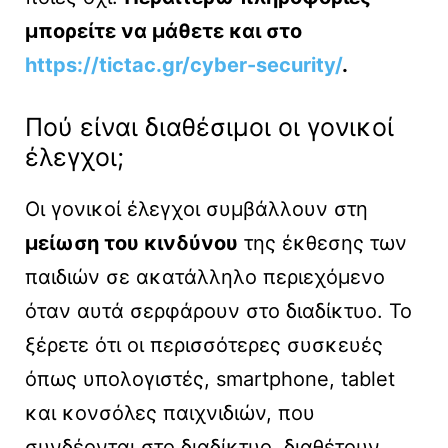
μπορείτε να μάθετε και στο
https://tictac.gr/cyber-security/
.
Πού είναι διαθέσιμοι οι γονικοί
έλεγχοι;
Οι γονικοί έλεγχοι συμβάλλουν στη
μείωση του κινδύνου
της έκθεσης των
παιδιών σε ακατάλληλο περιεχόμενο
όταν αυτά σερφάρουν στο διαδίκτυο. Το
ξέρετε ότι οι περισσότερες συσκευές
όπως υπολογιστές, smartphone, tablet
και κονσόλες παιχνιδιών, που
συνδέονται στο διαδίκτυο, διαθέτουν