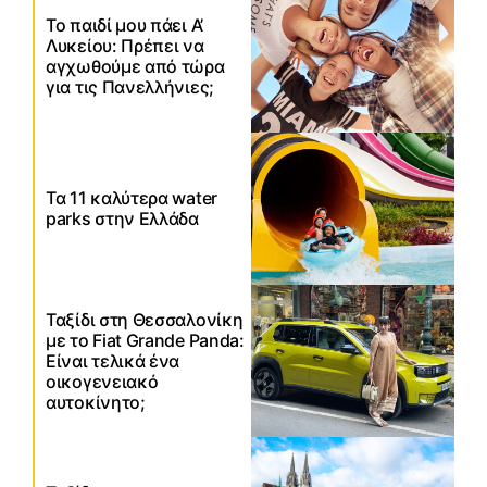
Το παιδί μου πάει Α’
Λυκείου: Πρέπει να
αγχωθούμε από τώρα
για τις Πανελλήνιες;
Τα 11 καλύτερα water
parks στην Ελλάδα
Ταξίδι στη Θεσσαλονίκη
με το Fiat Grande Panda:
Είναι τελικά ένα
οικογενειακό
αυτοκίνητο;