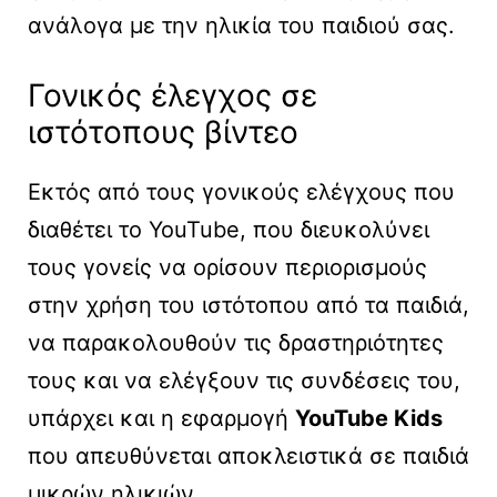
ανάλογα με την ηλικία του παιδιού σας.
Γονικός έλεγχος σε
ιστότοπους βίντεο
Εκτός από τους γονικούς ελέγχους που
διαθέτει το YouTube, που διευκολύνει
τους γονείς να ορίσουν περιορισμούς
στην χρήση του ιστότοπου από τα παιδιά,
να παρακολουθούν τις δραστηριότητες
τους και να ελέγξουν τις συνδέσεις του,
υπάρχει και η εφαρμογή
YouTube Kids
που απευθύνεται αποκλειστικά σε παιδιά
μικρών ηλικιών.