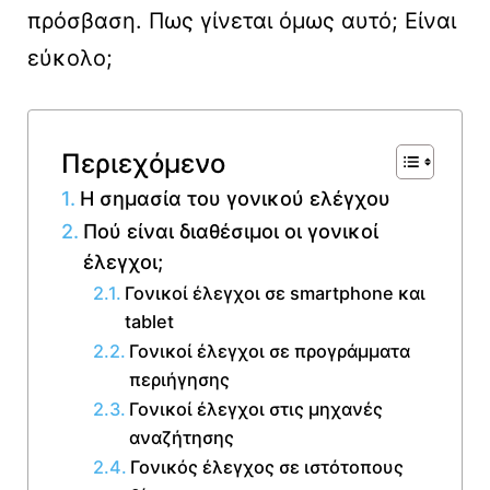
πρόσβαση. Πως γίνεται όμως αυτό; Είναι
εύκολο;
Περιεχόμενο
Η σημασία του γονικού ελέγχου
Πού είναι διαθέσιμοι οι γονικοί
έλεγχοι;
Γονικοί έλεγχοι σε smartphone και
tablet
Γονικοί έλεγχοι σε προγράμματα
περιήγησης
Γονικοί έλεγχοι στις μηχανές
αναζήτησης
Γονικός έλεγχος σε ιστότοπους