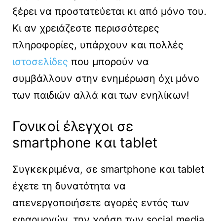
ξέρει να προστατεύεται κι από μόνο του.
Κι αν χρειάζεστε περισσότερες
πληροφορίες, υπάρχουν και πολλές
ιστοσελίδες
που μπορούν να
συμβάλλουν στην ενημέρωση όχι μόνο
των παιδιών αλλά και των ενηλίκων!
Γονικοί έλεγχοι σε
smartphone και tablet
Συγκεκριμένα, σε smartphone και tablet
έχετε τη δυνατότητα να
απενεργοποιήσετε αγορές εντός των
εφαρμογών, την χρήση των social media