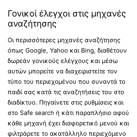
Γονικοί έλεγχοι στις μηχανές
αναζήτησης
Οι περισσότερες μηχανές αναζήτησης
όπως Google, Yahoo και Bing, διαθέτουν
δωρεάν γονικούς ελέγχους και μέσω
αυτών μπορείτε να διαχειριστείτε τον
τύπο του περιεχομένου που συναντά το
παιδί σας κατά τις αναζητήσεις του στο
διαδίκτυο. Πηγαίνετε στις ρυθμίσεις και
στο Safe search ή κάτι παραπλήσιο αφού
κάθε μηχανή έχει διαφορετικό μενού και
φιλτράρετε το ακατάλληλο περιεχόμενο