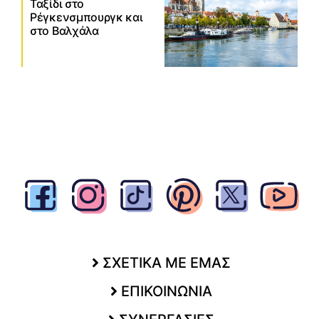
Ταξίδι στο
Ρέγκενσμπουργκ και
στο Βαλχάλα
ΣΧΕΤΙΚΑ ΜΕ ΕΜΑΣ
ΕΠΙΚΟΙΝΩΝΙΑ