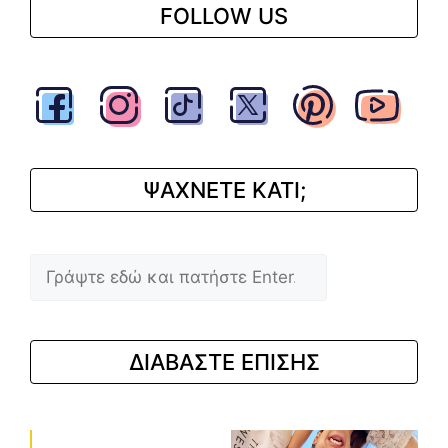
FOLLOW US
ΨΑΧΝΕΤΕ ΚΑΤΙ;
Αναζήτηση
ΔΙΑΒΑΣΤΕ ΕΠΙΣΗΣ