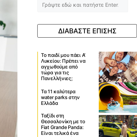
ΔΙΑΒΑΣΤΕ ΕΠΙΣΗΣ
Το παιδί μου πάει Α’
Λυκείου: Πρέπει να
αγχωθούμε από
τώρα για τις
Πανελλήνιες;
Τα 11 καλύτερα
water parks στην
Ελλάδα
Ταξίδι στη
Θεσσαλονίκη με το
Fiat Grande Panda:
Είναι τελικά ένα