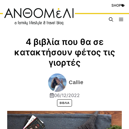
Μετάβαση
SHOP
σε
περιεχόμενο
Me
4 βιβλία που θα σε
κατακτήσουν φέτος τις
γιορτές
Callie
06/12/2022
ΒΙΒΛΊΑ