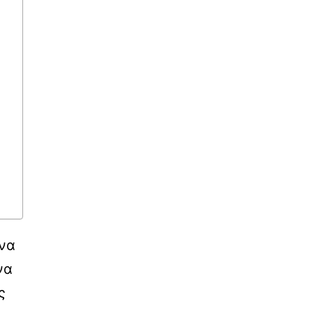
ανα
να
ς