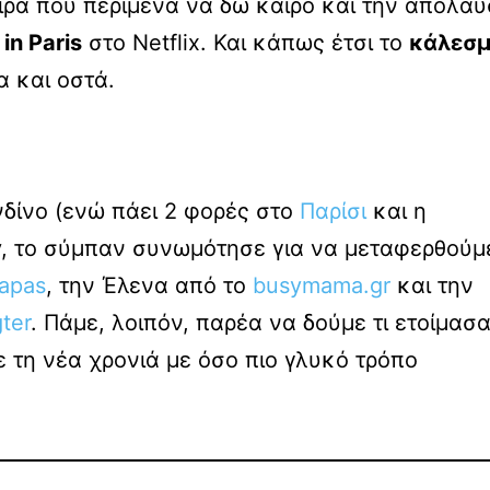
ιρά που περίμενα να δω καιρό και την απόλα
in Paris
στο Netflix. Και κάπως έτσι το
κάλεσ
 και οστά.
νδίνο (ενώ πάει 2 φορές στο
Παρίσι
και η
ty, το σύμπαν συνωμότησε για να μεταφερθούμ
apas
, την Έλενα από το
busymama.gr
και την
ter
. Πάμε, λοιπόν, παρέα να δούμε τι ετοίμασ
ε τη νέα χρονιά με όσο πιο γλυκό τρόπο