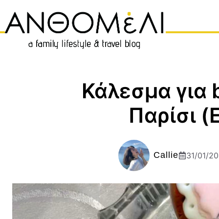
Μετάβαση
σε
περιεχόμενο
Κάλεσμα για 
Παρίσι (E
Callie
31/01/2