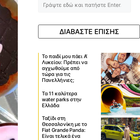
ΔΙΑΒΑΣΤΕ ΕΠΙΣΗΣ
Το παιδί μου πάει Α’
Λυκείου: Πρέπει να
αγχωθούμε από
τώρα για τις
Πανελλήνιες;
Τα 11 καλύτερα
water parks στην
Ελλάδα
Ταξίδι στη
Θεσσαλονίκη με το
Fiat Grande Panda:
Είναι τελικά ένα