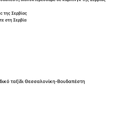
c της Σερβίας
τε στη Σερβία
οδικό ταξίδι Θεσσαλονίκη-Βουδαπέστη