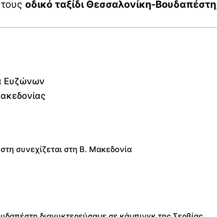
 τους
οδικό ταξίδι Θεσσαλονίκη-Βουδαπέστη
η
α Ευζώνων
Μακεδονίας
στη συνεχίζεται στη Β. Μακεδονία
Βουδαπέστη διανυκτερεύσαμε σε κάμπινγκ της Σερβίας