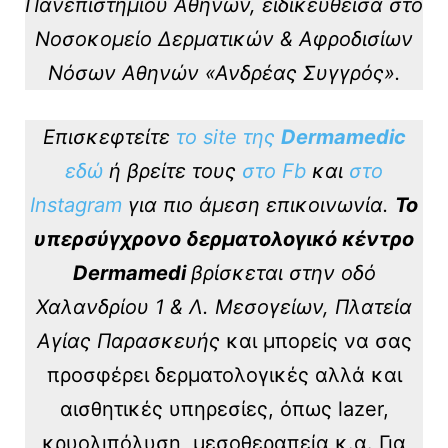
Πανεπιστημίου Αθηνών, ειδικευθείσα στο
Νοσοκομείο Δερματικών & Αφροδισίων
Νόσων Αθηνών «Ανδρέας Συγγρός».
Επισκεφτείτε
το site της
Dermamedic
εδώ
ή βρείτε τους
στο Fb
και
στο
Instagram
για πιο άμεση επικοινωνία.
Το
υπερσύγχρονο δερματολογικό κέντρο
Dermamedi
βρίσκεται στην οδό
Χαλανδρίου 1 & Λ. Μεσογείων, Πλατεία
Αγίας Παρασκευής
και μπορείς να σας
προσφέρει δερματολογικές αλλά και
αισθητικές υπηρεσίες, όπως lazer,
κρυολιπόλυση, μεσοθεραπεία κ.α. Για