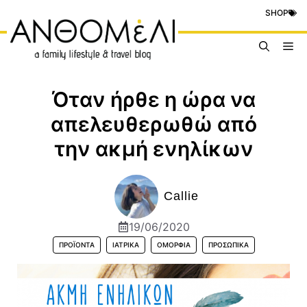
Μετάβαση
SHOP
σε
περιεχόμενο
Me
Όταν ήρθε η ώρα να
απελευθερωθώ από
την ακμή ενηλίκων
Callie
19/06/2020
ΠΡΟΪΟΝΤΑ
ΙΑΤΡΙΚΆ
ΟΜΟΡΦΙΆ
ΠΡΟΣΩΠΙΚΆ