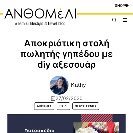
Μετάβαση
SHOP
σε
περιεχόμενο
Me
Αποκριάτικη στολή
πωλητής γηπέδου με
diy αξεσουάρ
Kathy
27/02/2020
ΑΠΌΚΡΙΕΣ
ΠΑΙΔΊ
ΧΕΙΡΟΤΕΧΝΊΕΣ