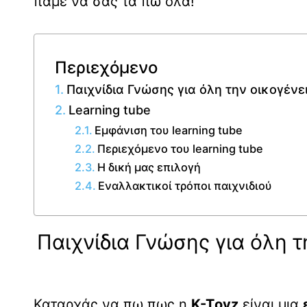
πάμε να σας τα πω όλα!
Περιεχόμενο
Παιχνίδια Γνώσης για όλη την οικογένε
Learning tube
Εμφάνιση του learning tube
Περιεχόμενο του learning tube
Η δική μας επιλογή
Εναλλακτικοί τρόποι παιχνιδιού
Παιχνίδια Γνώσης για όλη τ
Καταρχάς να πω πως η
Κ-Τoyz
είναι μια