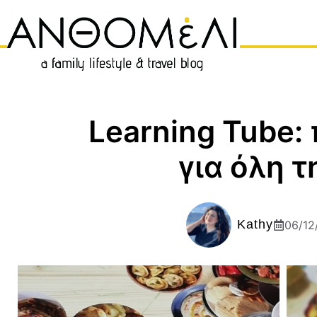
Μετάβαση
σε
περιεχόμενο
Learning Tube:
για όλη τ
Kathy
06/12