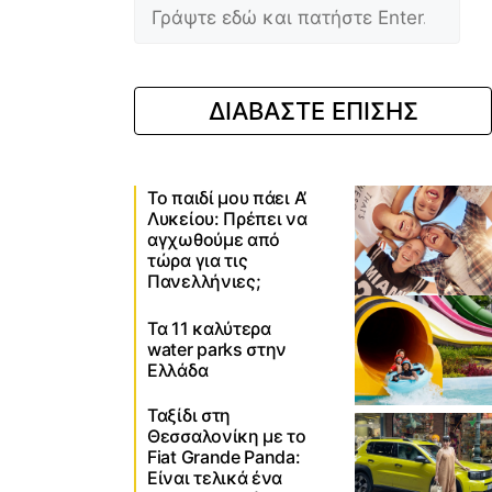
ΔΙΑΒΑΣΤΕ ΕΠΙΣΗΣ
Το παιδί μου πάει Α’
Λυκείου: Πρέπει να
αγχωθούμε από
τώρα για τις
Πανελλήνιες;
Τα 11 καλύτερα
water parks στην
Ελλάδα
Ταξίδι στη
Θεσσαλονίκη με το
Fiat Grande Panda:
Είναι τελικά ένα