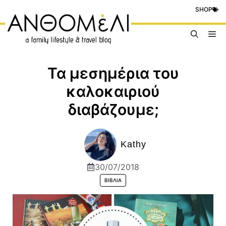
Μετάβαση
SHOP
σε
περιεχόμενο
Me
Τα μεσημέρια του
καλοκαιριού
διαβάζουμε;
Kathy
30/07/2018
ΒΙΒΛΊΑ