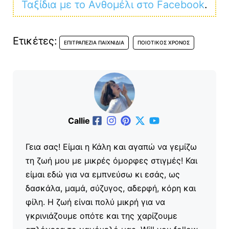
Ταξίδια με το Ανθομέλι στο Facebook
.
Ετικέτες:
ΕΠΙΤΡΑΠΈΖΙΑ ΠΑΙΧΝΊΔΙΑ
ΠΟΙΟΤΙΚΌΣ ΧΡΌΝΟΣ
Callie
Γεια σας! Είμαι η Κάλη και αγαπώ να γεμίζω
τη ζωή μου με μικρές όμορφες στιγμές! Και
είμαι εδώ για να εμπνεύσω κι εσάς, ως
δασκάλα, μαμά, σύζυγος, αδερφή, κόρη και
φίλη. Η ζωή είναι πολύ μικρή για να
γκρινιάζουμε οπότε και της χαρίζουμε