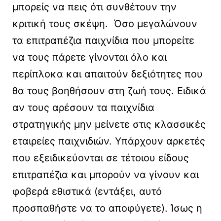
μπορείς να πεις ότι συνθέτουν την
κριτική τους σκέψη. Όσο μεγαλώνουν
τα επιτραπέζια παιχνίδια που μπορείτε
να τους πάρετε γίνονται όλο και
περίπλοκα και απαιτούν δεξιότητες που
θα τους βοηθήσουν στη ζωή τους. Ειδικά
αν τους αρέσουν τα παιχνίδια
στρατηγικής μην μείνετε στις κλασσικές
εταιρείες παιχνιδιών. Υπάρχουν αρκετές
που εξειδικεύονται σε τέτοιου είδους
επιτραπέζια και μπορούν να γίνουν και
φοβερά εθιστικά (εντάξει, αυτό
προσπαθήστε να το αποφύγετε). Ίσως η