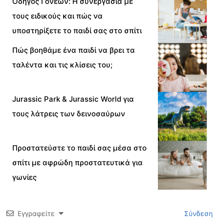
Οδηγός Γονέων: Η συνεργασία με
τους ειδικούς και πώς να
υποστηρίξετε το παιδί σας στο σπίτι
Πώς βοηθάμε ένα παιδί να βρει τα
ταλέντα και τις κλίσεις του;
Jurassic Park & Jurassic World για
τους λάτρεις των δεινοσαύρων
Προστατεύστε το παιδί σας μέσα στο
σπίτι με αφρώδη προστατευτικά για
γωνίες
Εγγραφείτε
Σύνδεση