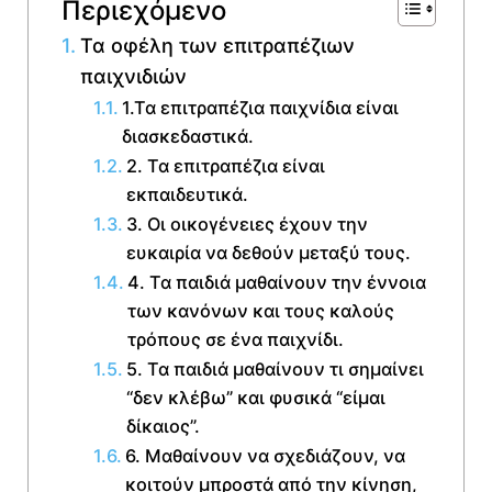
Περιεχόμενο
Τα οφέλη των επιτραπέζιων
παιχνιδιών
1.Τα επιτραπέζια παιχνίδια είναι
διασκεδαστικά.
2. Τα επιτραπέζια είναι
εκπαιδευτικά.
3. Οι οικογένειες έχουν την
ευκαιρία να δεθούν μεταξύ τους.
4. Τα παιδιά μαθαίνουν την έννοια
των κανόνων και τους καλούς
τρόπους σε ένα παιχνίδι.
5. Τα παιδιά μαθαίνουν τι σημαίνει
“δεν κλέβω” και φυσικά “είμαι
δίκαιος”.
6. Μαθαίνουν να σχεδιάζουν, να
κοιτούν μπροστά από την κίνηση,