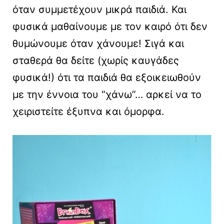
όταν συμμετέχουν μικρά παιδιά. Και
φυσικά μαθαίνουμε με τον καιρό ότι δεν
θυμώνουμε όταν χάνουμε! Σιγά και
σταθερά θα δείτε (χωρίς καυγάδες
φυσικά!) ότι τα παιδιά θα εξοικειωθούν
με την έννοια του “χάνω”… αρκεί να το
χειριστείτε έξυπνα και όμορφα.