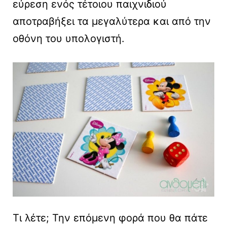
εύρεση ενός τέτοιου παιχνιδιού
αποτραβήξει τα μεγαλύτερα και από την
οθόνη του υπολογιστή.
Τι λέτε; Την επόμενη φορά που θα πάτε