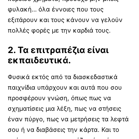
φυλακή… όλα έννοιες που τους
εξιτάρουν και τους κάνουν να γελούν
πολλές φορές με την καρδιά τους.
2. Τα επιτραπέζια είναι
εκπαιδευτικά.
Φυσικά εκτός από τα διασκεδαστικά
παιχνίδια υπάρχουν και αυτά που σου
προσφέρουν γνώση, όπως πως να
σχηματίσεις μια λέξη, πως να στήσεις
έναν πύργο, πως να μετρήσεις τα λεφτά
σου ή να διαβάσεις την κάρτα. Και το