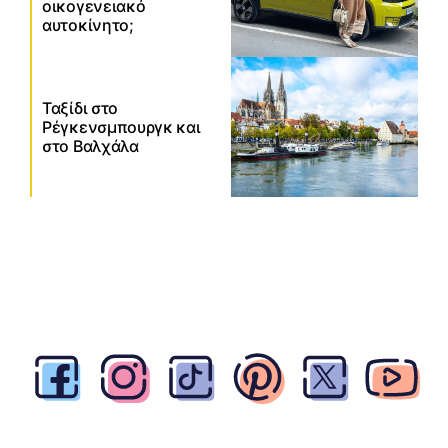
οικογενειακό
αυτοκίνητο;
Ταξίδι στο
Ρέγκενσμπουργκ και
στο Βαλχάλα