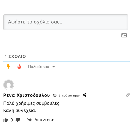
1
ΣΧΌΛΙΟ
Παλαιότερα
Ρένα Χριστοδούλου
8 χρόνια πριν
Πολύ χρήσιμες συμβουλές.
Καλή συνέχεια.
Απάντηση
0