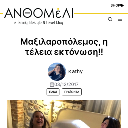
Μετάβαση
SHOP
σε
περιεχόμενο
Me
Μαξιλαροπόλεμος, η
τέλεια εκτόνωση!!
Kathy
03/12/2017
ΠΑΙΔΊ
ΠΡΟΪΟΝΤΑ