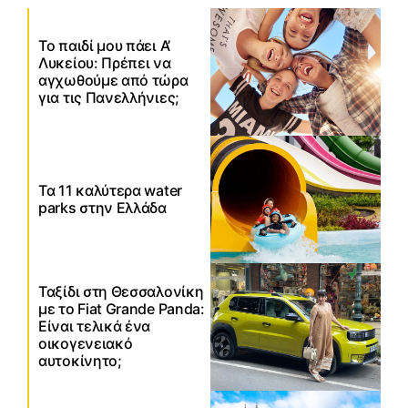
Το παιδί μου πάει Α’
Λυκείου: Πρέπει να
αγχωθούμε από τώρα
για τις Πανελλήνιες;
Τα 11 καλύτερα water
parks στην Ελλάδα
Ταξίδι στη Θεσσαλονίκη
με το Fiat Grande Panda:
Είναι τελικά ένα
οικογενειακό
αυτοκίνητο;