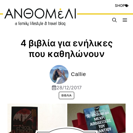
Μετάβαση
SHOP
σε
περιεχόμενο
Me
4 βιβλία για ενήλικες
που καθηλώνουν
Callie
28/12/2017
ΒΙΒΛΊΑ