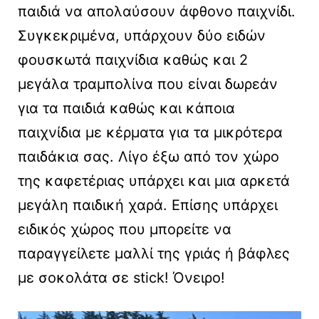
παιδιά να απολαύσουν άφθονο παιχνίδι.
Συγκεκριμένα, υπάρχουν δύο ειδών
φουσκωτά παιχνίδια καθώς και 2
μεγάλα τραμπολίνα που είναι δωρεάν
για τα παιδιά καθώς και κάποια
παιχνίδια με κέρματα για τα μικρότερα
παιδάκια σας. Λίγο έξω από τον χώρο
της καφετέριας υπάρχει και μια αρκετά
μεγάλη παιδική χαρά. Επίσης υπάρχει
ειδικός χώρος που μπορείτε να
παραγγείλετε μαλλί της γριάς ή βάφλες
με σοκολάτα σε stick! Όνειρο!