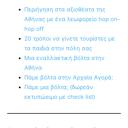
Περιήγηση στα αξιοθέατα της
Αθήνας με ένα λεωφορείο hop on-
hop off
20 τρόποι να γίνετε τουρίστες με
τα παιδιά στην πόλη σας
Μια εναλλακτική βόλτα στην
Αθήνα
Πάμε βόλτα στην Αρχαία Αγορά;
Πάμε μια βόλτα; (δωρεάν
εκτυπώσιμο με check list)