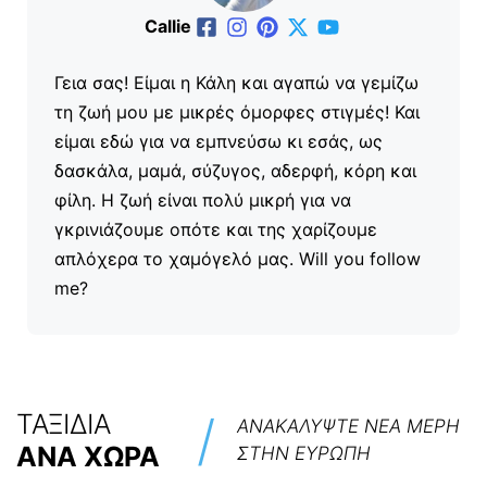
Callie
Γεια σας! Είμαι η Κάλη και αγαπώ να γεμίζω
τη ζωή μου με μικρές όμορφες στιγμές! Και
είμαι εδώ για να εμπνεύσω κι εσάς, ως
δασκάλα, μαμά, σύζυγος, αδερφή, κόρη και
φίλη. Η ζωή είναι πολύ μικρή για να
γκρινιάζουμε οπότε και της χαρίζουμε
απλόχερα το χαμόγελό μας. Will you follow
me?
/
ΤΑΞΙΔΙΑ
ΑΝΑΚΑΛΥΨΤΕ ΝΕΑ ΜΕΡΗ
ΑΝΑ ΧΩΡΑ
ΣΤΗΝ ΕΥΡΩΠΗ