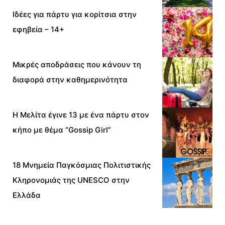
Ιδέες για πάρτυ για κορίτσια στην
εφηβεία – 14+
Μικρές αποδράσεις που κάνουν τη
διαφορά στην καθημερινότητα
Η Μελίτα έγινε 13 με ένα πάρτυ στον
κήπο με θέμα “Gossip Girl”
18 Μνημεία Παγκόσμιας Πολιτιστικής
Κληρονομιάς της UNESCO στην
Ελλάδα