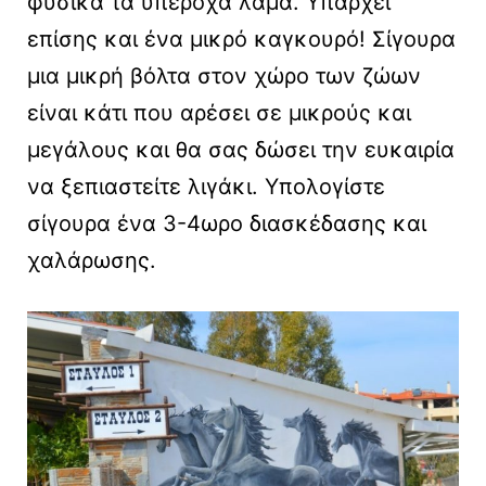
φυσικά τα υπέροχα λάμα. Υπάρχει
επίσης και ένα μικρό καγκουρό! Σίγουρα
μια μικρή βόλτα στον χώρο των ζώων
είναι κάτι που αρέσει σε μικρούς και
μεγάλους και θα σας δώσει την ευκαιρία
να ξεπιαστείτε λιγάκι. Υπολογίστε
σίγουρα ένα 3-4ωρο διασκέδασης και
χαλάρωσης.