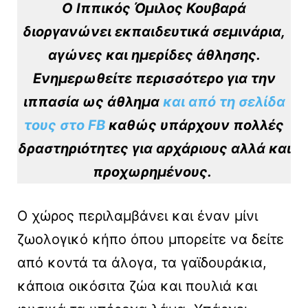
Ο Ιππικός Όμιλος Κουβαρά
διοργανώνει εκπαιδευτικά σεμινάρια,
αγώνες και ημερίδες άθλησης.
Ενημερωθείτε περισσότερο για την
ιππασία ως άθλημα
και από τη σελίδα
τους στο FB
καθώς υπάρχουν πολλές
δραστηριότητες για αρχάριους αλλά και
προχωρημένους.
Ο χώρος περιλαμβάνει και έναν μίνι
ζωολογικό κήπο όπου μπορείτε να δείτε
από κοντά τα άλογα, τα γαϊδουράκια,
κάποια οικόσιτα ζώα και πουλιά και