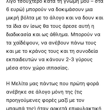
λίγο τσουχτερό κατά τη γνώμη μου – στα
6 ευρώ) μπορούν να δοκιμάσουν μια
μικρή βόλτα με το άλογο και να δουν και
τα ίδια αν ίσως θα τους άρεσε αυτή η
διαδικασία και ως άθλημα. Μπορούν να
τα χαϊδέψουν, να ανέβουν πάνω τους
και με το κράνος τους και τη συνοδεία
εκπαιδευτών να κάνουν 2-3 γύρους
μέσα στον χώρο ιππασίας.
Η Μελίτα μας πάντως που πρώτη φορά
ανέβηκε σε άλογο μόνη της (τις
προηγούμενες φορές μαζί με τον
μπαμπά της) ήταν αρκετά επιφυλακτική