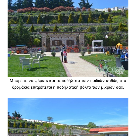
Μπορείτε να φέρετε και τα ποδήλατα των παιδιών καθώς στα
δρομάκια επιτρέπεται η ποδηλατική βόλτα των μικρών σας.