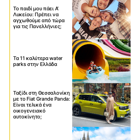
Το παιδί μου πάει Α’
Λυκείου: Πρέπει να
αγχωθούμε από τώρα
για τις Πανελλήνιες;
Τα 11 καλύτερα water
parks στην Ελλάδα
Ταξίδι στη Θεσσαλονίκη
με το Fiat Grande Panda:
Είναι τελικά ένα
οικογενειακό
αυτοκίνητο;