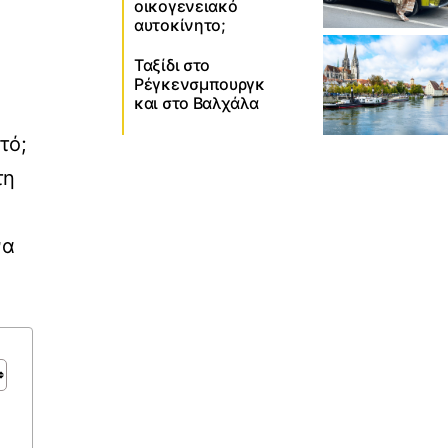
οικογενειακό
αυτοκίνητο;
Ταξίδι στο
Ρέγκενσμπουργκ
και στο Βαλχάλα
τό;
τη
να