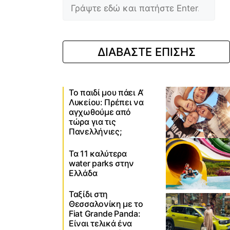
ΔΙΑΒΑΣΤΕ ΕΠΙΣΗΣ
Το παιδί μου πάει Α’
Λυκείου: Πρέπει να
αγχωθούμε από
τώρα για τις
Πανελλήνιες;
Τα 11 καλύτερα
water parks στην
Ελλάδα
Ταξίδι στη
Θεσσαλονίκη με το
Fiat Grande Panda:
Είναι τελικά ένα