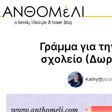
Μετάβαση
σε
περιεχόμενο
Γράμμα για τ
σχολείο (Δω
Kathy
05/0