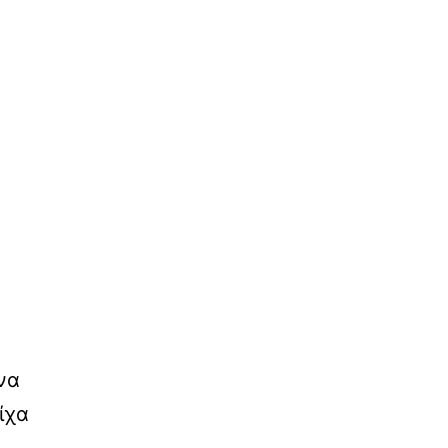
να
ίχα