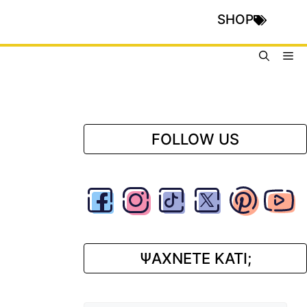
SHOP
Me
FOLLOW US
ΨΑΧΝΕΤΕ ΚΑΤΙ;
Αναζήτηση