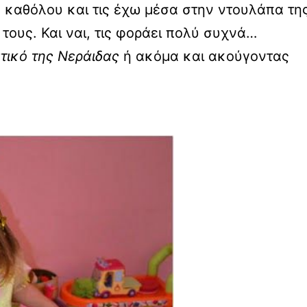
” καθόλου και τις έχω μέσα στην ντουλάπα τη
 τους. Και ναι, τις φοράει πολύ συχνά…
τικό της Νεράιδας
ή ακόμα και ακούγοντας