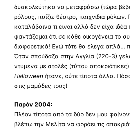
δυσκολεύτηκα να μεταφράσω (τώρα βέβαι
ρόλους, παίζω θέατρο, παιχνίδια ρόλων.
καταλάβαινα τι είναι αλλά δεν είχα ιδ
φαντάζομαι ότι σε κάθε οικογένεια το 
διαφορετικά! Εγώ τότε θα έλεγα απλά… π
Όταν σπούδαζα στην Αγγλία (220-3) γελ
ντυμένα με στολές (τύπου αποκριάτικες
Halloween
ήτανε, ούτε τίποτα άλλα. Πόσ
στις μαμάδες τους!
Παρόν 2004:
Πλέον τίποτα από τα δύο δεν μου φαίνον
βλέπω την Μελίτα να φοράει τις αποκριάτ