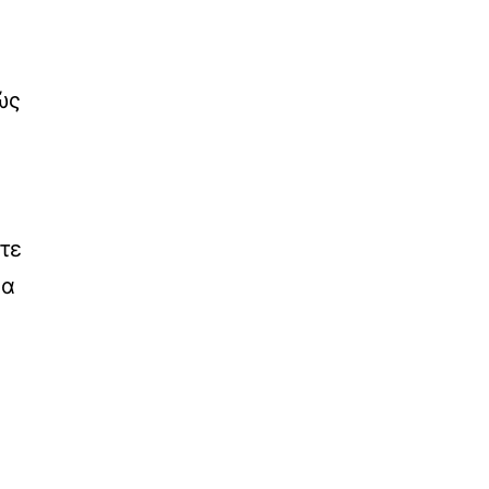
ώς
τε
να
.