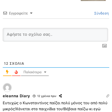
Εγγραφείτε
Σύνδεση
12
ΣΧΌΛΙΑ
Παλαιότερα
eleanna Diary
12 χρόνια πριν
Ευτυχώς ο Κωνσταντίνος παίζει πολύ μόνος του από πολύ
μικρός!Χάνεται στα παιχνίδια του!Βέβαια παίζω κι εγώ