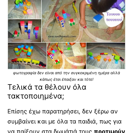
φωτογραφία δεν είναι από την συγκεκριμένη ημέρα αλλά
κάπως έτσι έπαιξαν και τότε!
Τελικά τα θέλουν όλα
τακτοποιημένα;
Επίσης έχω παρατηρήσει, δεν ξέρω αν
συμβαίνει και με όλα τα παιδιά, πως για
να παίξουν στα δωμάτιά τους
προτιμούν