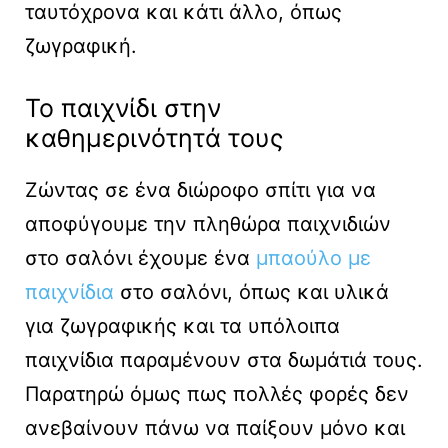
ταυτόχρονα και κάτι άλλο, όπως
ζωγραφική.
Το παιχνίδι στην
καθημερινότητά τους
Ζώντας σε ένα διώροφο σπίτι για να
αποφύγουμε την πληθώρα παιχνιδιών
στο σαλόνι έχουμε ένα
μπαούλο με
παιχνίδια
στο σαλόνι, όπως και υλικά
για ζωγραφικής και τα υπόλοιπα
παιχνίδια παραμένουν στα δωμάτιά τους.
Παρατηρώ όμως πως πολλές φορές δεν
ανεβαίνουν πάνω να παίξουν μόνο και