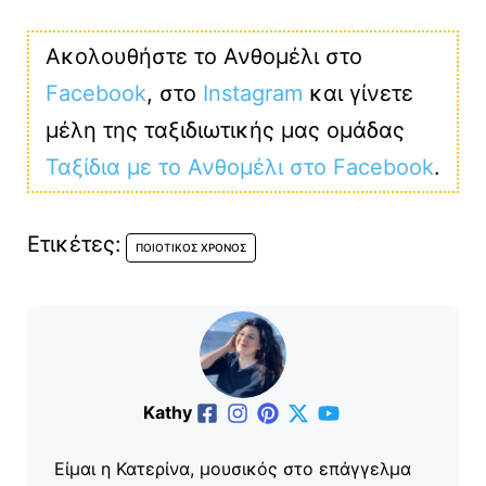
Ακολουθήστε το Ανθομέλι στο
Facebook
, στο
Instagram
και γίνετε
μέλη της ταξιδιωτικής μας ομάδας
Ταξίδια με το Ανθομέλι στο Facebook
.
Ετικέτες:
ΠΟΙΟΤΙΚΌΣ ΧΡΌΝΟΣ
Kathy
Είμαι η Κατερίνα, μουσικός στο επάγγελμα