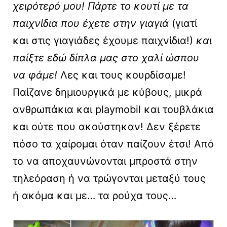
χειρότερό μου! Πάρτε το κουτί με τα
παιχνίδια που έχετε στην γιαγιά
(γιατί
και στις γιαγιάδες έχουμε παιχνίδια!)
και
παίξτε εδώ δίπλα μας στο χαλί ώσπου
να φάμε!
Λες και τους κουρδίσαμε!
Παίζανε δημιουργικά με κύβους, μικρά
ανθρωπάκια και playmobil και τουβλάκια
και ούτε που ακούστηκαν! Δεν ξέρετε
πόσο τα χαίρομαι όταν παίζουν έτσι! Από
το να αποχαυνώνονται μπροστά στην
τηλεόραση ή να τρώγονται μεταξύ τους
ή ακόμα και με… τα ρούχα τους…