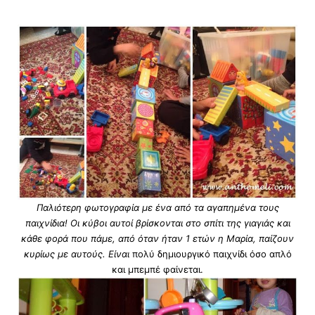
Παλιότερη φωτογραφία με ένα από τα αγαπημένα τους
παιχνίδια! Οι κύβοι αυτοί βρίσκονται στο σπίτι της γιαγιάς και
κάθε φορά που πάμε, από όταν ήταν 1 ετών η Μαρία, παίζουν
κυρίως με αυτούς. Είναι
πολύ δημιουργικό παιχνίδι όσο απλό
και μπεμπέ φαίνεται.