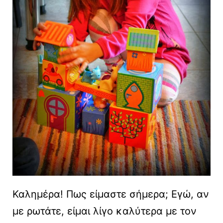
Καλημέρα! Πως είμαστε σήμερα; Εγώ, αν
με ρωτάτε, είμαι λίγο καλύτερα με τον