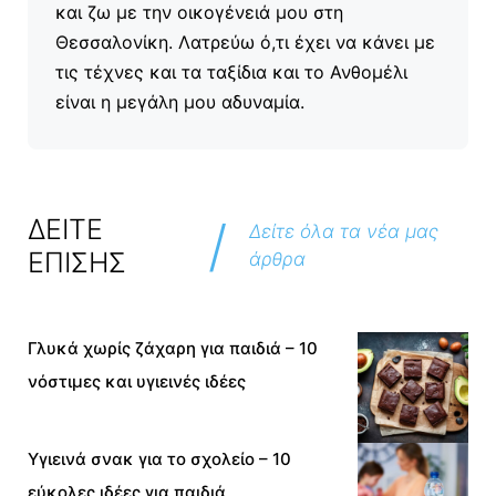
και ζω με την οικογένειά μου στη
Θεσσαλονίκη. Λατρεύω ό,τι έχει να κάνει με
τις τέχνες και τα ταξίδια και το Ανθομέλι
είναι η μεγάλη μου αδυναμία.
/
ΔΕΙΤΕ
Δείτε όλα τα νέα μας
ΕΠΙΣΗΣ
άρθρα
Γλυκά χωρίς ζάχαρη για παιδιά – 10
νόστιμες και υγιεινές ιδέες
Υγιεινά σνακ για το σχολείο – 10
εύκολες ιδέες για παιδιά