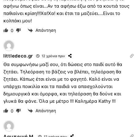
αφήνω όπως είναι…Αν τα αφήσω έξω από τα κουτιά τους
παθιαίνει κρίση!!!Χα!Χα! και έτσι τα μαζεύει….Είναι το
κολπάκι μου!
Απάντηση
0
littledeco.gr
12 χρόνια πριν
Θα συμφωνήσω μαζί σου, ότι δώσεις στο παιδί αυτό θα
ζητάει. Τηλεόραση το βάζεις να βλέπει, τηλεόραση θα
ζητάει. Κάπως έτσι είναι με το φαγητό. Καλό είναι να
υπάρχει ποικιλία και τα παιδιά να απασχολούνται
δημιουργικά και όμορφα, και τηλεόραση θα δούνε και
γλυκά θα φάνε. Όλα με μέτρο !!! Καλημέρα Kathy !!!
Απάντηση
0
Λαμπρινή Μ.
12 χρόνια πριν