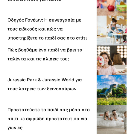
Οδηγός Γονέων: Η συνεργασία με
τους ειδικούς και πώς να
υποστηρίξετε το παιδί σας στο σπίτι
Πώς βοηθάμε ένα παιδί να βρει τα
ταλέντα και τις κλίσεις του;
Jurassic Park & Jurassic World για
τους λάτρεις των δεινοσαύρων
Προστατεύστε το παιδί σας μέσα στο
σπίτι με αφρώδη προστατευτικά για
γωνίες