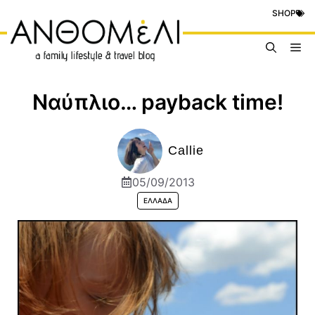
Μετάβαση
SHOP
σε
περιεχόμενο
Me
Ναύπλιο… payback time!
Callie
05/09/2013
ΕΛΛΆΔΑ