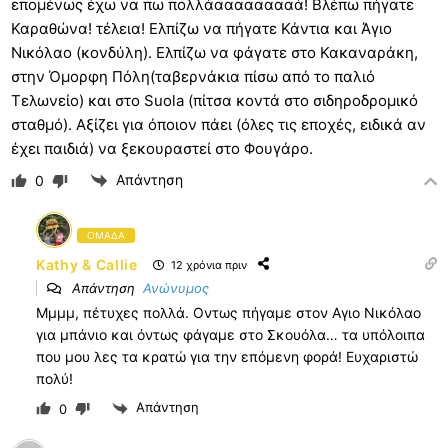
επομένως έχω να πω πολλάααααααααά! Βλέπω πήγατε
Καραθώνα! τέλεια! Ελπίζω να πήγατε Κάντια και Άγιο
Νικόλαο (κονδύλη). Ελπίζω να φάγατε στο Κακαναράκη,
στην Όμορφη Πόλη(ταβερνάκια πίσω από το παλιό
Τελωνείο) και στο Suola (πίτσα κοντά στο σιδηροδρομικό
σταθμό). Αξίζει για όποιον πάει (όλες τις εποχές, ειδικά αν
έχει παιδιά) να ξεκουραστεί στο Φουγάρο.
Απάντηση
0
ΟΜΑΔΑ
Kathy & Callie
12 χρόνια πριν
Απάντηση
Ανώνυμος
Μμμμ, πέτυχες πολλά. Οντως πήγαμε στον Αγιο Νικόλαο
για μπάνιο και όντως φάγαμε στο Σκουόλα… τα υπόλοιπα
που μου λες τα κρατώ για την επόμενη φορά! Ευχαριστώ
πολύ!
Απάντηση
0