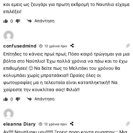
και εμεις ως ζευγάρι για πρωτη εκδρομή το Ναυπλιο είχαμε
επιλέξει!
Απάντηση
0
confusedmind
12 χρόνια πριν
Επίτηδες το κάνεις πρωί πρωί; Πόσο καιρό τρώγομαι για μια
βόλτα στο Ναύπλιο! Έχω πολλά χρόνια να πάω και το έχω
επιθυμήσει! 🙂 Να δείτε πως το Μελιτάκι του χρόνου θα
κολυμπάει χωρίς μπρατσάκια!! Ωραίες όλες οι
φωτογραφίες μα η τελευταία είναι καταπληκτική!! Να
χαίρεστε την κουκλίτσα σας! Φιλιά!!
Απάντηση
0
eleanna Diary
12 χρόνια πριν
Αχ!!!! Ναυπλιακι μου!!!!!! Ξερεις ποσο κοντα ειμασταν;;; Μια