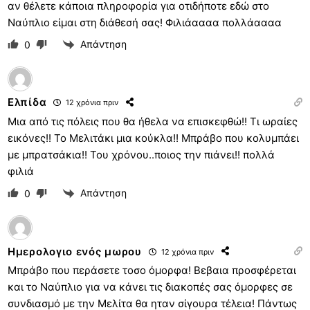
αν θέλετε κάποια πληροφορία για οτιδήποτε εδώ στο
Ναύπλιο είμαι στη διάθεσή σας! Φιλιάαααα πολλάαααα
Απάντηση
0
Ελπίδα
12 χρόνια πριν
Μια από τις πόλεις που θα ήθελα να επισκεφθώ!! Τι ωραίες
εικόνες!! Το Μελιτάκι μια κούκλα!! Μπράβο που κολυμπάει
με μπρατσάκια!! Του χρόνου..ποιος την πιάνει!! πολλά
φιλιά
Απάντηση
0
Ημερολογιο ενός μωρου
12 χρόνια πριν
Μπράβο που περάσετε τοσο όμορφα! Βεβαια προσφέρεται
και το Ναύπλιο για να κάνει τις διακοπές σας όμορφες σε
συνδιασμό με την Μελίτα θα ηταν σίγουρα τέλεια! Πάντως