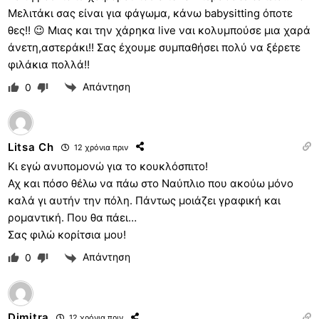
Μελιτάκι σας είναι για φάγωμα, κάνω babysitting όποτε
θες!! 😉 Μιας και την χάρηκα live ναι κολυμπούσε μια χαρά
άνετη,αστεράκι!! Σας έχουμε συμπαθήσει πολύ να ξέρετε
φιλάκια πολλά!!
Απάντηση
0
Litsa Ch
12 χρόνια πριν
Κι εγώ ανυπομονώ για το κουκλόσπιτο!
Αχ και πόσο θέλω να πάω στο Ναύπλιο που ακούω μόνο
καλά γι αυτήν την πόλη. Πάντως μοιάζει γραφική και
ρομαντική. Που θα πάει…
Σας φιλώ κορίτσια μου!
Απάντηση
0
Dimitra
12 χρόνια πριν