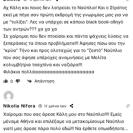
Αχ Κάλη και ποιος δεν λατρεύει το Ναύπλιο! Και ο Στράτος
εκεί με πήγε σαν πρώτη εκδρομή της γνωριμίας μας για να
με "τυλίξει". Λες να υπάρχει σε κάποιο black book-οδηγό
των αντρών??? χα χα χα
Σε χαίρομαι που δεν πτοείσαι και πάντα ψάχνεις λύσεις να
ξεπεράσεις τα όποια προβλήματα!!! Άφησες πίσω σου την
"κρύα" Τήνο και προς ολοταχώς για το "ζεστό" Ναύπλιο
που σας άφησε υπέροχες αναμνήσεις με Μελίτα
κολυμβήτρια τσαχπίνα και ναζιάρα!!!
Φιλάκια πολλάαααααααααααααααααααα
Απάντηση
0
Nikolia Nifora
12 χρόνια πριν
Χαίρομαι που σας άρεσε Κάλη μου στο Ναύπλιο!!!! Εμείς
μέναμε Αθήνα και επιλέξαμε να μετακομίσουμε Ναύπλιο
γιατί μας άρεσε πάρα πολύ εδώ!!! Να έρθετε οπωσδήποτε…