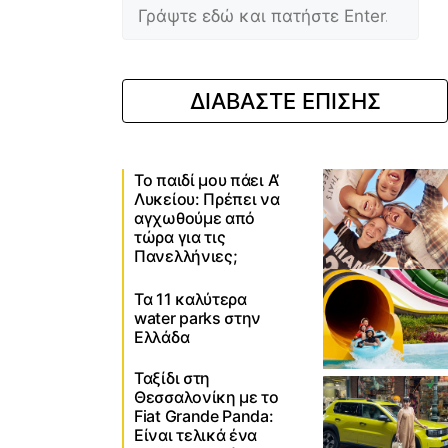
ΔΙΑΒΑΣΤΕ ΕΠΙΣΗΣ
Το παιδί μου πάει Α’
Λυκείου: Πρέπει να
αγχωθούμε από
τώρα για τις
Πανελλήνιες;
Τα 11 καλύτερα
water parks στην
Ελλάδα
Ταξίδι στη
Θεσσαλονίκη με το
Fiat Grande Panda:
Είναι τελικά ένα