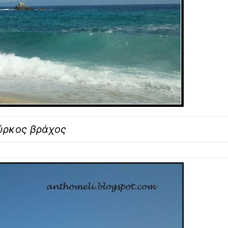
ύρκος βράχος