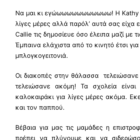
Να μαι κι εγώωωωωωωωωωωω! Η Kathy εί
λίγες μέρες αλλά παρόλ’ αυτά σας είχα 
Callie τις δημοσίευε όσο έλειπα μαζί με 
Έμπαινα ελάχιστα από το κινητό έτσι γι
μπλογκογειτονιά.
Οι διακοπές στην θάλασσα τελειώσανε 
τελειώσανε ακόμη! Τα σχολεία είναι
καλοκαιράκι για λίγες μέρες ακόμα. Εκε
και τον παππού.
Βέβαια για μας τις μαμάδες η επιστρο
πρέπει να πλύνουμε και να σιδερώσο