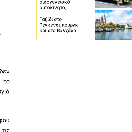
οικογενειακό
αυτοκίνητο;
Ταξίδι στο
Ρέγκενσμπουργκ
και στο Βαλχάλα
.
 δεν
 το
αγιά
αφού
τις