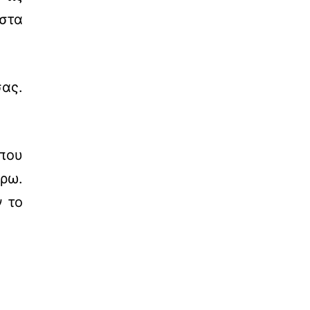
 στα
ας.
που
έρω.
ν το