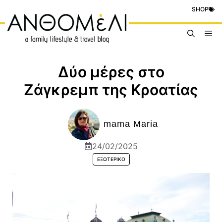
Μετάβαση
SHOP
σε
περιεχόμενο
Me
Δύο μέρες στο
Ζάγκρεμπ της Κροατίας
mama Maria
24/02/2025
ΕΞΩΤΕΡΙΚΌ