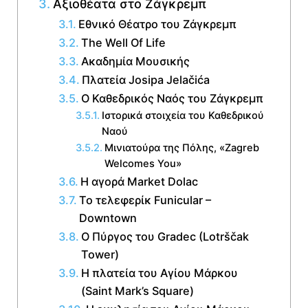
Αξιοθέατα στο Ζάγκρεμπ
Εθνικό Θέατρο του Ζάγκρεμπ
The Well Of Life
Ακαδημία Μουσικής
Πλατεία Josipa Jelačića
Ο Καθεδρικός Ναός του Ζάγκρεμπ
Ιστορικά στοιχεία του Καθεδρικού
Ναού
Μινιατούρα της Πόλης, «Zagreb
Welcomes You»
Η αγορά Market Dolac
Το τελεφερίκ Funicular –
Downtown
Ο Πύργος του Gradec (Lotrščak
Tower)
Η πλατεία του Αγίου Μάρκου
(Saint Mark’s Square)