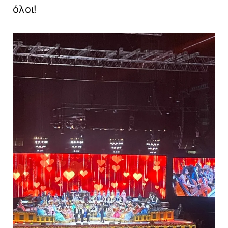
όλοι!