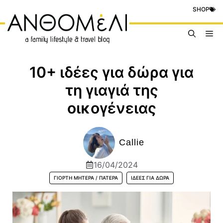
Μετάβαση
SHOP
σε
περιεχόμενο
Me
10+ ιδέες για δώρα για
τη γιαγιά της
οικογένειας
Callie
16/04/2024
ΓΙΟΡΤΉ ΜΗΤΈΡΑ / ΠΑΤΈΡΑ
ΙΔΈΕΣ ΓΙΑ ΔΏΡΑ