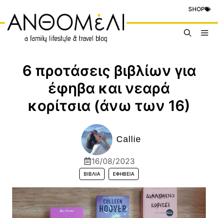
Μετάβαση
SHOP
σε
περιεχόμενο
Me
6 προτάσεις βιβλίων για
έφηβα και νεαρά
κορίτσια (άνω των 16)
Callie
16/08/2023
ΒΙΒΛΊΑ
ΕΦΗΒΕΊΑ