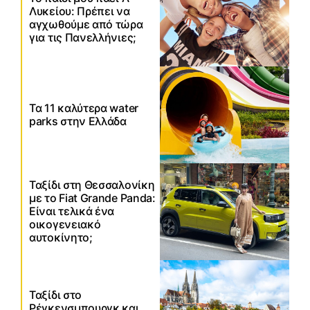
Λυκείου: Πρέπει να
αγχωθούμε από τώρα
για τις Πανελλήνιες;
Τα 11 καλύτερα water
parks στην Ελλάδα
Ταξίδι στη Θεσσαλονίκη
με το Fiat Grande Panda:
Είναι τελικά ένα
οικογενειακό
αυτοκίνητο;
Ταξίδι στο
Ρέγκενσμπουργκ και