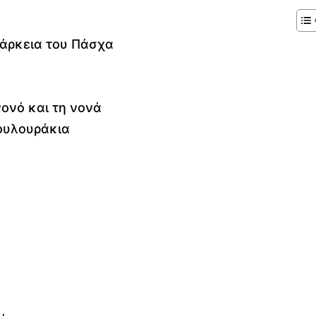
ιάρκεια του Πάσχα
νονό και τη νονά
ουλουράκια