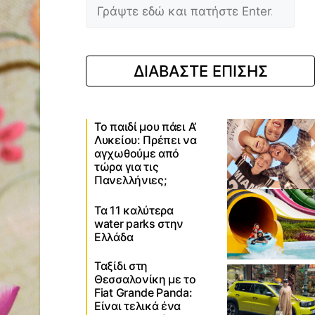
ΔΙΑΒΑΣΤΕ ΕΠΙΣΗΣ
Το παιδί μου πάει Α’
Λυκείου: Πρέπει να
αγχωθούμε από
τώρα για τις
Πανελλήνιες;
Τα 11 καλύτερα
water parks στην
Ελλάδα
Ταξίδι στη
Θεσσαλονίκη με το
Fiat Grande Panda:
Είναι τελικά ένα