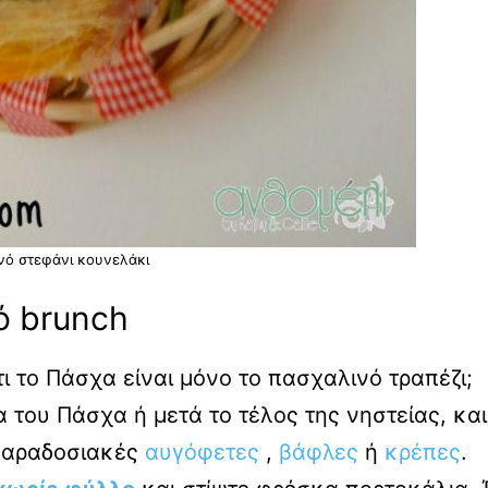
νό στεφάνι κουνελάκι
ό brunch
τι το Πάσχα είναι μόνο το πασχαλινό τραπέζι;
α του Πάσχα ή μετά το τέλος της νηστείας, και
 παραδοσιακές
αυγόφετες
,
βάφλες
ή
κρέπες
.