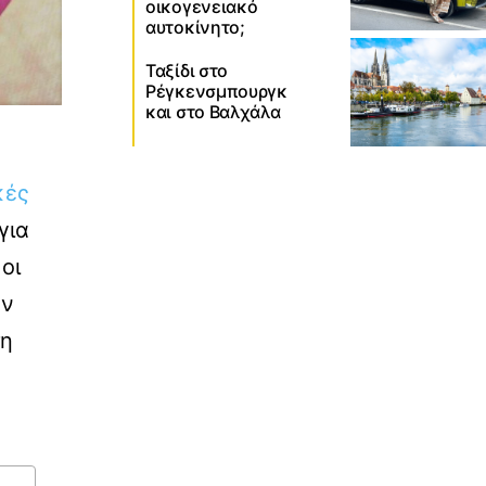
οικογενειακό
αυτοκίνητο;
Ταξίδι στο
Ρέγκενσμπουργκ
και στο Βαλχάλα
κές
για
οι
εν
τη
α