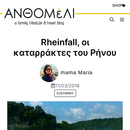
Μετάβαση
SHOP
σε
περιεχόμενο
Me
Rheinfall, οι
καταρράκτες του Ρήνου
mama Maria
11/03/2018
ΕΞΩΤΕΡΙΚΌ