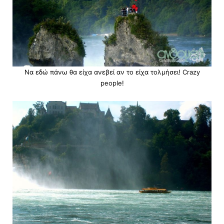
Να εδώ πάνω θα είχα ανεβεί αν το είχα τολμήσει! Crazy
people!