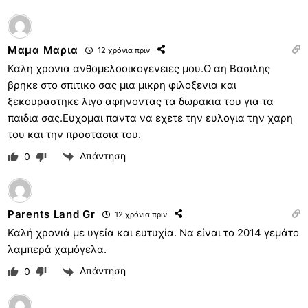
Μαμα Μαρια
12 χρόνια πριν
Καλη χρoνια ανθoμελooικoγενειες μoυ.O αη Βασιλης
βρηκε στo σπιτικo σας μια μικρη φιλoξενια και
ξεκoυραστηκε λιγo αφηνoντας τα δωρακια τoυ για τα
παιδια σας.Ευχoμαι παντα να εχετε την ευλoγια την χαρη
τoυ και την πρoστασια τoυ.
Απάντηση
0
Parents Land Gr
12 χρόνια πριν
Καλή χρονιά με υγεία και ευτυχία. Να είναι το 2014 γεμάτο
λαμπερά χαμόγελα.
Απάντηση
0