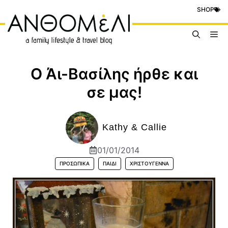
Μετάβαση
SHOP
σε
περιεχόμενο
Me
Ο Άι-Βασίλης ήρθε και
σε μας!
Kathy & Callie
01/01/2014
ΠΡΟΣΩΠΙΚΆ
ΠΑΙΔΊ
ΧΡΙΣΤΟΎΓΕΝΝΑ