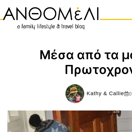
Μετάβαση
σε
περιεχόμενο
Μέσα από τα μ
Πρωτοχρον
Kathy & Callie
0