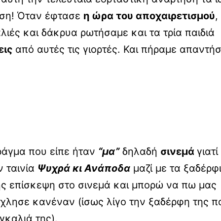
ύση! Όταν έφτασε
η ώρα του αποχαιρετισμού
,
ιές και δάκρυα ρωτήσαμε και τα τρία παιδιά
εις
από αυτές τις γιορτές. Και πήραμε απαντήσ
ράγμα που είπε ήταν
“μα”
δηλαδή
σινεμά
γιατί
ν ταινία
Ψυχρά κι Ανάποδα
μαζί με τα ξαδέρφ
ης επίσκεψη στο σινεμά και μπορώ να πω μας
λησε κανέναν (ίσως λίγο την ξαδέρφη της π
γκαλιά της).