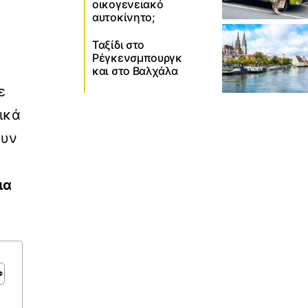
οικογενειακό
αυτοκίνητο;
Ταξίδι στο
Ρέγκενσμπουργκ
και στο Βαλχάλα
ε
ικά
ουν
ια