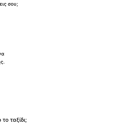
εις σου;
να
ης.
το ταξίδι;