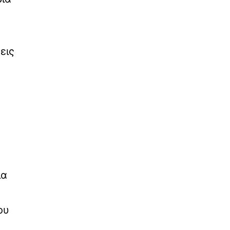
εις
ια
ου