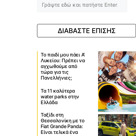
ΔΙΑΒΑΣΤΕ ΕΠΙΣΗΣ
Το παιδί μου πάει Α’
Λυκείου: Πρέπει να
αγχωθούμε από
τώρα για τις
Πανελλήνιες;
Τα 11 καλύτερα
water parks στην
Ελλάδα
Ταξίδι στη
Θεσσαλονίκη με το
Fiat Grande Panda:
Είναι τελικά ένα