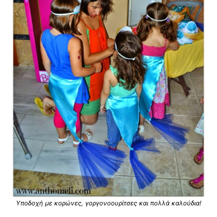
Υποδοχή με κορώνες, γοργονοουρίτσες και πολλά καλούδια!