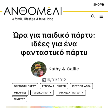
Μετάβαση
SHOP
σε
περιεχόμενο
Me
Ώρα για παιδικό πάρτυ:
ιδέες για ένα
φανταστικό πάρτυ
Kathy & Callie
16/01/2012
ΟΡΓΆΝΩΣΗ ΠΆΡΤΥ
ΓΕΝΈΘΛΙΑ – ΓΙΟΡΤΉ
ΙΔΈΕΣ ΓΙΑ ΔΏΡΑ
ΜΠΟΥΦΈΣ
ΠΑΙΔΙΚΌ ΠΆΡΤΥ
ΠΑΙΧΝΊΔΙΑ ΓΙΑ ΠΆΡΤΥ
ΠΙΝΙΆΤΕΣ