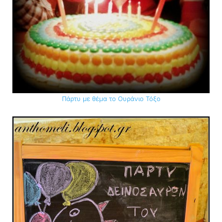
Πάρτυ με θέμα το Ουράνιο Τόξο