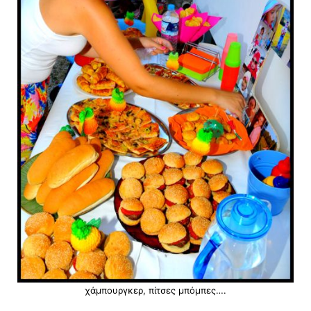
χάμπουργκερ, πίτσες μπόμπες….