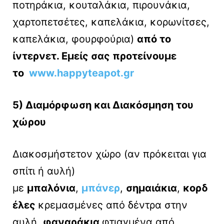
ποτηράκια, κουταλάκια, πιρουνάκια,
χαρτοπετσέτες, καπελάκια, κορωνίτσες,
καπελάκια, φουρφούρια)
από το
ίντερνετ. Εμείς σας προτείνουμε
το
www.happyteapot.gr
5) Διαμόρφωση και Διακόσμηση του
χώρου
Διακοσμήστετον χώρο (αν πρόκειται για
σπίτι ή αυλή)
με
μπαλόνια
,
μπάνερ
,
σημαιάκια
,
κορδ
έλες
κρεμασμένες από δέντρα στην
αυλή,
φαναράκια
φτιαγμένα από