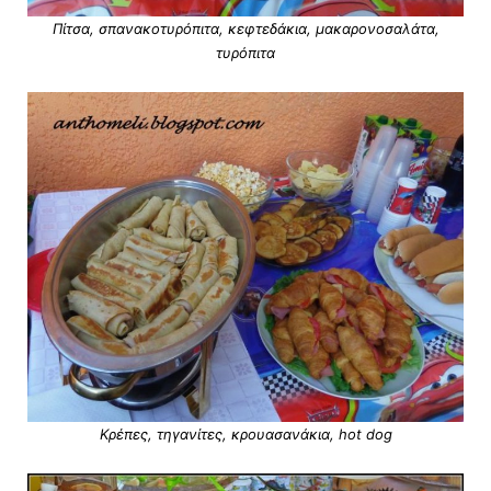
Πίτσα, σπανακοτυρόπιτα, κεφτεδάκια, μακαρονοσαλάτα,
τυρόπιτα
Κρέπες, τηγανίτες, κρουασανάκια, hot dog