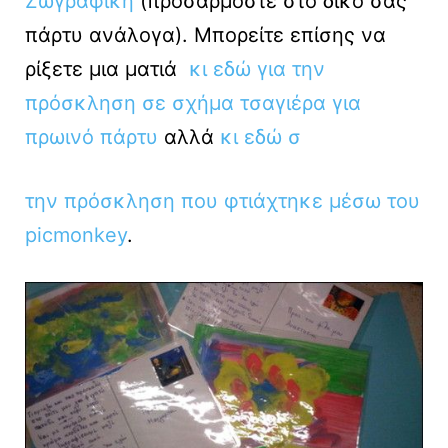
Ζωγραφική
(προσαρμόστε στο δικό σας
πάρτυ ανάλογα). Μπορείτε επίσης να
ρίξετε μια ματιά
κι εδώ για την
πρόσκληση σε σχήμα τσαγιέρα για
πρωινό πάρτυ
αλλά
κι εδώ σ
την πρόσκληση που φτιάχτηκε μέσω του
picmonkey
.