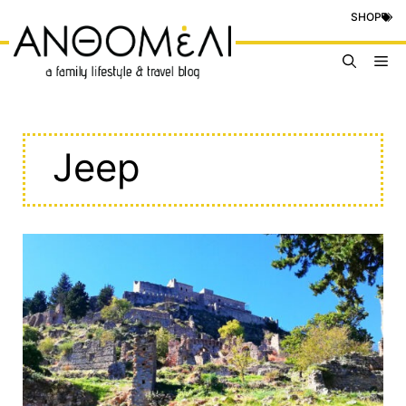
Μετάβαση
SHOP
σε
περιεχόμενο
Me
Jeep