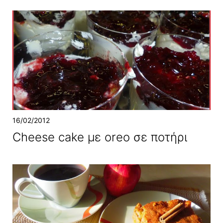
16/02/2012
Cheese cake με oreo σε ποτήρι