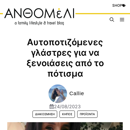
Μετάβαση
SHOP
σε
περιεχόμενο
Me
Αυτοποτιζόμενες
γλάστρες για να
ξενοιάσεις από το
πότισμα
Callie
24/08/2023
ΔΙΑΚΌΣΜΗΣΗ
ΚΉΠΟΣ
ΠΡΟΪΟΝΤΑ