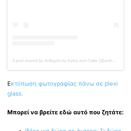
A post shared by Ανθομέλι by Kathy and Callie (@anthomeli)
Ε
κτύπωση φωτογραφίας πάνω σε plexi
glass.
Μπορεί να βρείτε εδώ αυτό που ζητάτε:
Ιδέες για δώρα σε άντρες: Τι δώρο