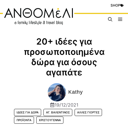
Μετάβαση
SHOP
σε
περιεχόμενο
Me
20+ ιδέες για
προσωποποιημένα
δώρα για όσους
αγαπάτε
Kathy
19/12/2021
ΙΔΈΕΣ ΓΙΑ ΔΏΡΑ
ΑΓ. ΒΑΛΕΝΤΊΝΟΣ
ΆΛΛΕΣ ΓΙΟΡΤΈΣ
ΠΡΟΪΟΝΤΑ
ΧΡΙΣΤΟΎΓΕΝΝΑ