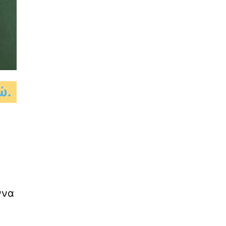
ώ.
ννα