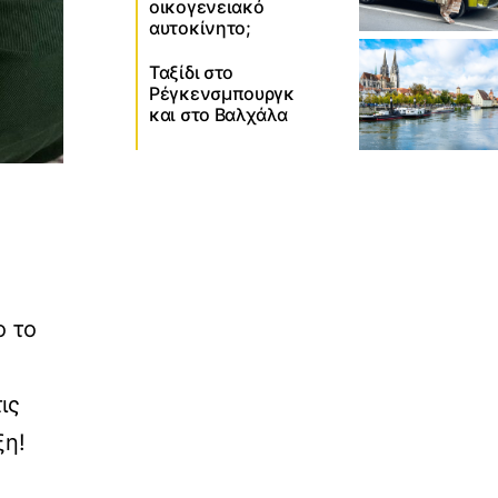
οικογενειακό
αυτοκίνητο;
Ταξίδι στο
Ρέγκενσμπουργκ
και στο Βαλχάλα
ο το
ις
ξη!