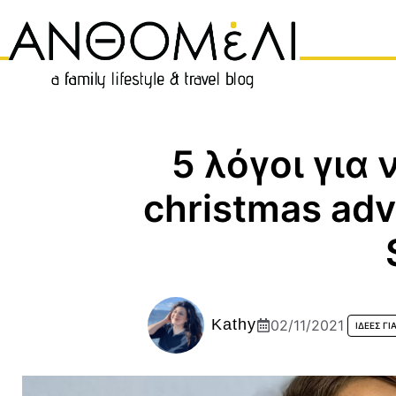
Μετάβαση
σε
περιεχόμενο
5 λόγοι για 
christmas adv
Kathy
02/11/2021
ΙΔΈΕΣ ΓΙ