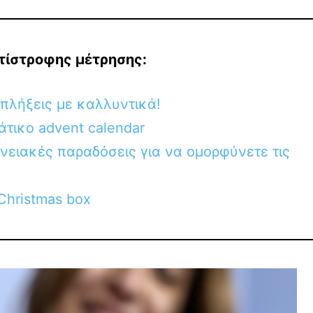
ντίστροφης μέτρησης:
κπλήξεις με καλλυντικά!
άτικο advent calendar
ενειακές παραδόσεις για να ομορφύνετε τις
Christmas box