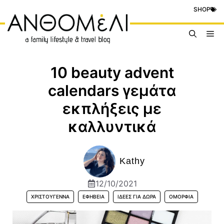
Μετάβαση
SHOP
σε
περιεχόμενο
Me
10 beauty advent
calendars γεμάτα
εκπλήξεις με
καλλυντικά
Kathy
12/10/2021
ΧΡΙΣΤΟΎΓΕΝΝΑ
ΕΦΗΒΕΊΑ
ΙΔΈΕΣ ΓΙΑ ΔΏΡΑ
ΟΜΟΡΦΙΆ