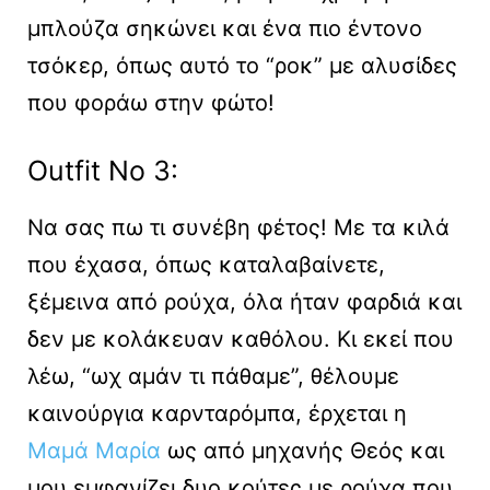
μπλούζα σηκώνει και ένα πιο έντονο
τσόκερ, όπως αυτό το “ροκ” με αλυσίδες
που φοράω στην φώτο!
Outfit No 3:
Να σας πω τι συνέβη φέτος! Με τα κιλά
που έχασα, όπως καταλαβαίνετε,
ξέμεινα από ρούχα, όλα ήταν φαρδιά και
δεν με κολάκευαν καθόλου. Κι εκεί που
λέω, “ωχ αμάν τι πάθαμε”, θέλουμε
καινούργια καρνταρόμπα, έρχεται η
Μαμά Μαρία
ως από μηχανής Θεός και
μου εμφανίζει δυο κούτες με ρούχα που