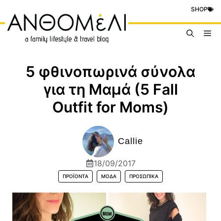
Μετάβαση
SHOP
σε
περιεχόμενο
Me
5 φθινοπωρινά σύνολα
για τη Μαμά (5 Fall
Outfit for Moms)
Callie
18/09/2017
ΠΡΟΪΟΝΤΑ
ΜΌΔΑ
ΠΡΟΣΩΠΙΚΆ