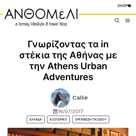
Μετάβαση
SHOP
σε
περιεχόμενο
Me
Γνωρίζοντας τα in
στέκια της Αθήνας με
την Athens Urban
Adventures
Callie
16/07/2017
ΕΛΛΆΔΑ
ΕΞΩΤΕΡΙΚΌ
ΟΡΓΆΝΩΣΗ ΤΑΞΙΔΙΟΎ