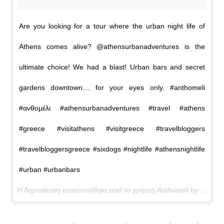
Are you looking for a tour where the urban night life of
Athens comes alive? @athensurbanadventures is the
ultimate choice! We had a blast! Urban bars and secret
gardens downtown… for your eyes only. #anthomeli
#ανθομέλι #athensurbanadventures #travel #athens
#greece #visitathens #visitgreece #travelbloggers
#travelbloggersgreece #sixdogs #nightlife #athensnightlife
#urban #urbanbars
Η δημοσίευση κοινοποιήθηκε από το χρήστη Anthomeli by Kathy and Callie (@anthomeli) στις