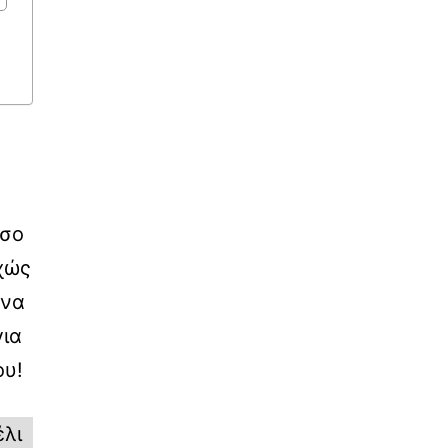
όσο
υχώς
 να
για
ου!
λι