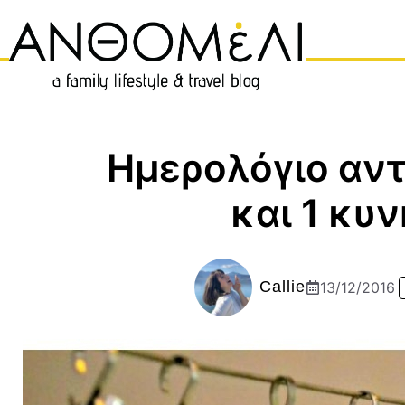
Μετάβαση
σε
περιεχόμενο
Ημερολόγιο αν
και 1 κυ
Callie
13/12/2016