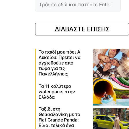
ΔΙΑΒΑΣΤΕ ΕΠΙΣΗΣ
Το παιδί μου πάει Α’
Λυκείου: Πρέπει να
αγχωθούμε από
τώρα για τις
Πανελλήνιες;
Τα 11 καλύτερα
water parks στην
Ελλάδα
Ταξίδι στη
Θεσσαλονίκη με το
Fiat Grande Panda:
Είναι τελικά ένα