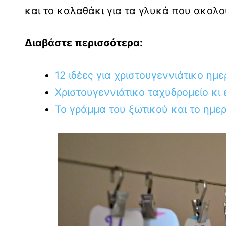
και το καλαθάκι για τα γλυκά που ακολ
Διαβάστε περισσότερα:
12 ιδέες για χριστουγεννιάτικο ημ
Χριστουγεννιάτικο ταχυδρομείο κι
Το γράμμα του ξωτικού και το ημε