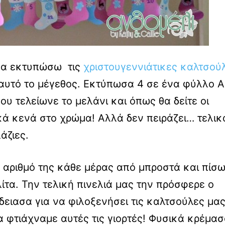
να εκτυπώσω τις
χριστουγεννιάτικες καλτσού
αυτό το μέγεθος. Εκτύπωσα 4 σε ένα φύλλο 
μου τελείωνε το μελάνι και όπως θα δείτε οι
ά κενά στο χρώμα! Αλλά δεν πειράζει… τελικ
άζιες.
 αριθμό της κάθε μέρας από μπροστά και πίσ
λίτα. Την τελική πινελιά μας την πρόσφερε ο
ειασα για να φιλοξενήσει τις καλτσούλες μα
α φτιάχναμε αυτές τις γιορτές! Φυσικά κρέμα