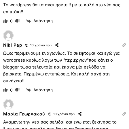
Το wordpress θα τα αγαπήσετε!!! με το καλό στο νέο σας
eσπιτάκι!!
Απάντηση
0
Niki Pap
10 χρόνια πριν
Ωωω περιμένουμε εναγωνίως. Το σκέφτομαι και εγώ για
wordpress κυρίως λόγω των "περιέργων"που κάνει ο
blogger τώρα τελευταία και έκανα μία σελόδα να
βρίσκετε. Περιμένω εντυπώσεις. Και καλή αρχή στη
συνέχεια!!!
Απάντηση
0
Mαρία Γεωργακού
10 χρόνια πριν
Αναμενω την νεα σας σελιδα! και εγω ετσι ξεκινησα το
δικο μου και παρολο που δεν ειμαι "επαγγελματιας