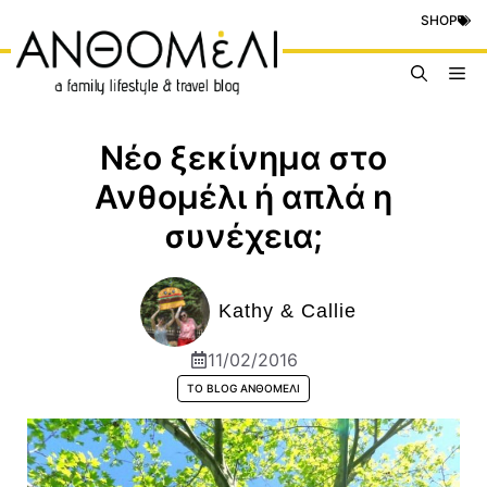
Μετάβαση
SHOP
σε
περιεχόμενο
Me
Νέο ξεκίνημα στο
Ανθομέλι ή απλά η
συνέχεια;
Kathy & Callie
11/02/2016
ΤΟ BLOG ΑΝΘΟΜΈΛΙ