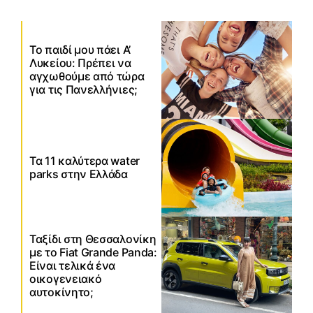
Το παιδί μου πάει Α’
Λυκείου: Πρέπει να
αγχωθούμε από τώρα
για τις Πανελλήνιες;
Τα 11 καλύτερα water
parks στην Ελλάδα
Ταξίδι στη Θεσσαλονίκη
με το Fiat Grande Panda:
Είναι τελικά ένα
οικογενειακό
αυτοκίνητο;