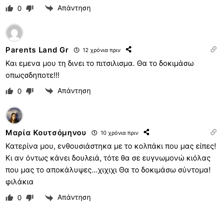
Απάντηση
0
Parents Land Gr
12 χρόνια πριν
Και εμενα μου τη δινει το πιτσιλισμα. Θα το δοκιμάσω
οπωςσδηποτε!!!
Απάντηση
0
Μαρία Κουτσόμηνου
10 χρόνια πριν
Κατερίνα μου, ενθουσιάστηκα με το κολπάκι που μας είπες!
Κι αν όντως κάνει δουλειά, τότε θα σε ευγνωμονώ κιόλας
που μας το αποκάλυψες…χιχιχι Θα το δοκιμάσω σύντομα!
φιλάκια
Απάντηση
0