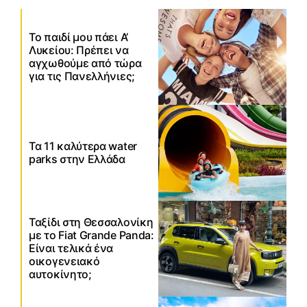
Το παιδί μου πάει Α’
Λυκείου: Πρέπει να
αγχωθούμε από τώρα
για τις Πανελλήνιες;
Τα 11 καλύτερα water
parks στην Ελλάδα
Ταξίδι στη Θεσσαλονίκη
με το Fiat Grande Panda:
Είναι τελικά ένα
οικογενειακό
αυτοκίνητο;