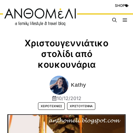
Μετάβαση
SHOP
σε
περιεχόμενο
Me
Χριστουγεννιάτικο
στολίδι από
κουκουνάρια
Kathy
10/12/2012
ΧΕΙΡΟΤΕΧΝΊΕΣ
ΧΡΙΣΤΟΎΓΕΝΝΑ