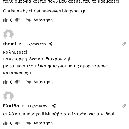
πολύ όμορφα και πιο πολύ μου αρέσει που τα κρέμασες!
Christina by christinaeseyes.blogspot.gr
Απάντηση
0
thomi
13 χρόνια πριν
καλημερες!
πανεμορφη ιδεα και διαχρονικη!
με τα πιο απλα υλικα φτιαχνουμε τις ομορφοτερες
κατασκευες:)
Απάντηση
0
Ελπίδα
13 χρόνια πριν
απλό και υπέροχο !! Μπράβο στο Μαράκι για την ιδέα!!!
Απάντηση
0