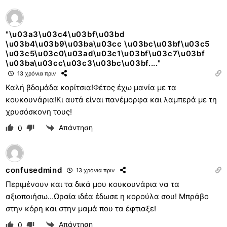
"\u03a3\u03c4\u03bf\u03bd
\u03b4\u03b9\u03ba\u03cc \u03bc\u03bf\u03c5
\u03c5\u03c0\u03ad\u03c1\u03bf\u03c7\u03bf
\u03ba\u03cc\u03c3\u03bc\u03bf...."
13 χρόνια πριν
Καλή βδομάδα κορίτσια!Φέτος έχω μανία με τα
κουκουνάρια!Κι αυτά είναι πανέμορφα και λαμπερά με τη
χρυσόσκονη τους!
Απάντηση
0
confusedmind
13 χρόνια πριν
Περιμένουν και τα δικά μου κουκουνάρια να τα
αξιοποιήσω…Ωραία ιδέα έδωσε η κορούλα σου! Μπράβο
στην κόρη και στην μαμά που τα έφτιαξε!
Απάντηση
0