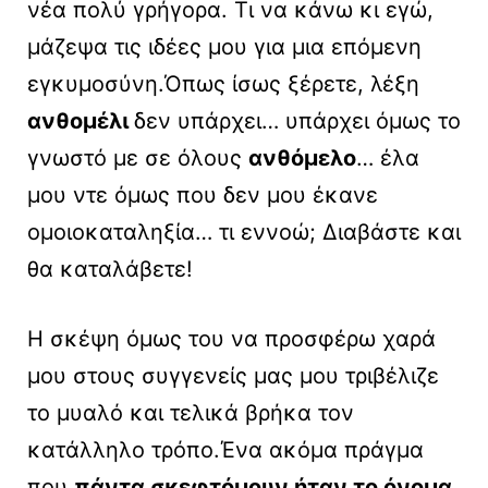
νέα πολύ γρήγορα. Τι να κάνω κι εγώ,
μάζεψα τις ιδέες μου για μια επόμενη
εγκυμοσύνη.Όπως ίσως ξέρετε, λέξη
ανθομέλι
δεν υπάρχει… υπάρχει όμως το
γνωστό με σε όλους
ανθόμελο
… έλα
μου ντε όμως που δεν μου έκανε
ομοιοκαταληξία… τι εννοώ; Διαβάστε και
θα καταλάβετε!
Η σκέψη όμως του να προσφέρω χαρά
μου στους συγγενείς μας μου τριβέλιζε
το μυαλό και τελικά βρήκα τον
κατάλληλο τρόπο.Ένα ακόμα πράγμα
που
πάντα σκεφτόμουν ήταν το όνομα