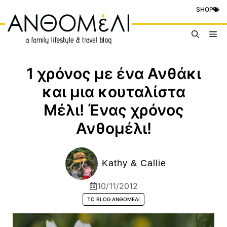
Μετάβαση
SHOP
σε
περιεχόμενο
Me
1 χρόνος με ένα Ανθάκι
και μια κουταλίστα
Μέλι! Ένας χρόνος
Ανθομέλι!
Kathy & Callie
10/11/2012
ΤΟ BLOG ΑΝΘΟΜΈΛΙ