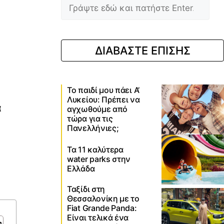
ΔΙΑΒΑΣΤΕ ΕΠΙΣΗΣ
Το παιδί μου πάει Α’
Λυκείου: Πρέπει να
α
αγχωθούμε από
τώρα για τις
Πανελλήνιες;
Τα 11 καλύτερα
water parks στην
Ελλάδα
Ταξίδι στη
Θεσσαλονίκη με το
Fiat Grande Panda:
Είναι τελικά ένα