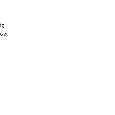
ές
σει