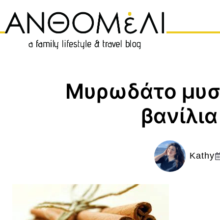
Μετάβαση
σε
περιεχόμενο
Μυρωδάτο μυστ
βανίλια
Kathy