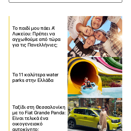
Το παιδί μου πάει Α’
Λυκείου: Πρέπει να
αγχωθούμε από τώρα
για τις Πανελλήνιες;
Τα 11 καλύτερα water
parks στην Ελλάδα
Ταξίδι στη Θεσσαλονίκη
με το Fiat Grande Panda:
Είναι τελικά ένα
οικογενειακό
αυτοκίνητο;