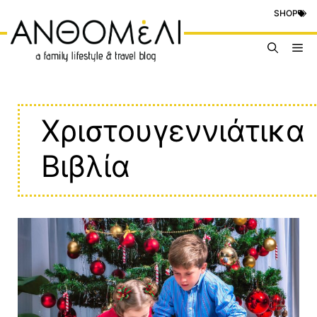
Μετάβαση
SHOP
σε
περιεχόμενο
Me
Χριστουγεννιάτικα
Βιβλία