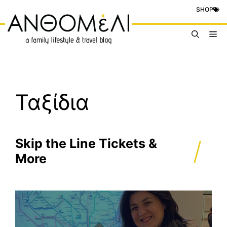
Μετάβαση
SHOP
σε
περιεχόμενο
Me
Ταξίδια
/
Skip the Line Tickets &
More