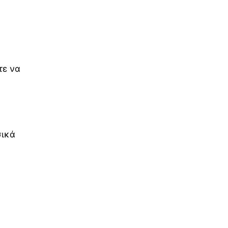
τε να
σικά