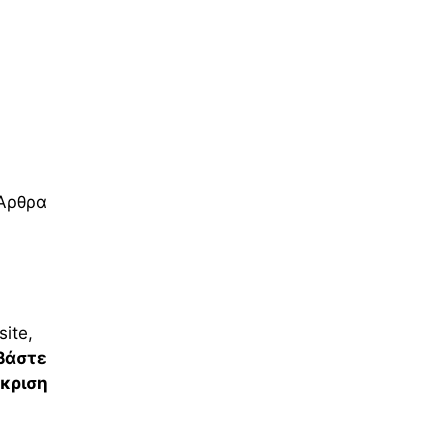
 Άρθρα
ite,
βάστε
γκριση