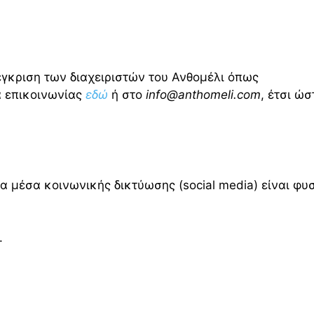
έγκριση των διαχειριστών του Ανθομέλι όπως
α επικοινωνίας
εδώ
ή στο
info@anthomeli.com
, έτσι ώσ
α μέσα κοινωνικής δικτύωσης (social media) είναι φυ
.