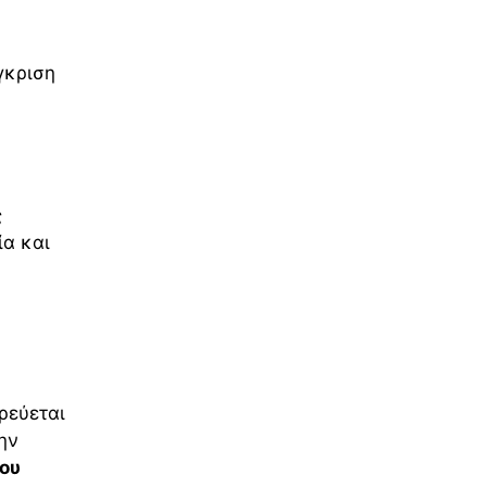
γκριση
ς
ία και
ρεύεται
ην
του