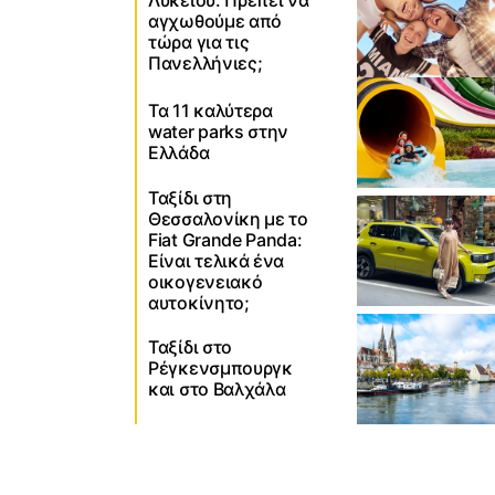
Λυκείου: Πρέπει να
αγχωθούμε από
τώρα για τις
Πανελλήνιες;
Τα 11 καλύτερα
water parks στην
Ελλάδα
Ταξίδι στη
Θεσσαλονίκη με το
Fiat Grande Panda:
Είναι τελικά ένα
οικογενειακό
αυτοκίνητο;
Ταξίδι στο
Ρέγκενσμπουργκ
και στο Βαλχάλα