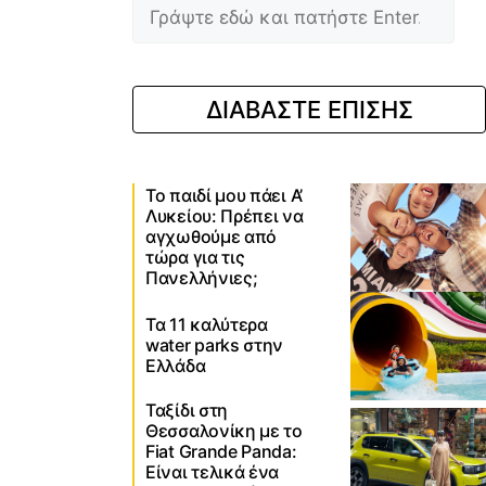
ΔΙΑΒΑΣΤΕ ΕΠΙΣΗΣ
Το παιδί μου πάει Α’
Λυκείου: Πρέπει να
αγχωθούμε από
τώρα για τις
Πανελλήνιες;
Τα 11 καλύτερα
water parks στην
Ελλάδα
Ταξίδι στη
Θεσσαλονίκη με το
Fiat Grande Panda:
Είναι τελικά ένα