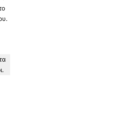
το
ου.
τα
ι.