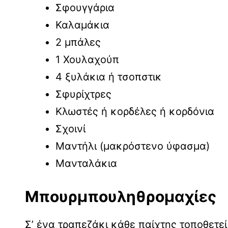
Σφουγγάρια
Καλαμάκια
2 μπάλες
1 Χουλαχούπ
4 ξυλάκια ή τσοπστικ
Σφυρίχτρες
Κλωστές ή κορδέλες ή κορδόνια
Σχοινί
Μαντήλι (μακρόστενο ύφασμα)
Μανταλάκια
Μπουρμπουληθρομαχίες
Σ’ ένα τραπεζάκι κάθε παίχτης τοποθετεί