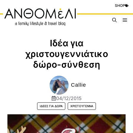
Μετάβαση
SHOP
σε
περιεχόμενο
Me
Ιδέα για
χριστουγεννιάτικο
δώρο-σύνθεση
Callie
04/12/2015
ΙΔΈΕΣ ΓΙΑ ΔΏΡΑ
ΧΡΙΣΤΟΎΓΕΝΝΑ