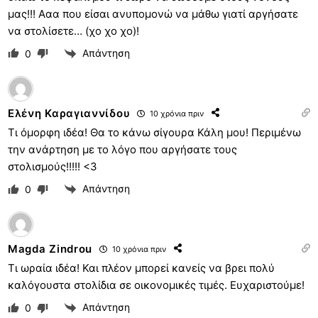
μας!!! Ααα που είσαι ανυπομονώ να μάθω γιατί αργήσατε
να στολίσετε… (χο χο χο)!
Απάντηση
0
Ελένη Καραγιαννίδου
10 χρόνια πριν
Τι όμορφη ιδέα! Θα το κάνω σίγουρα Κάλη μου! Περιμένω
την ανάρτηση με το λόγο που αργήσατε τους
στολισμούς!!!!! <3
Απάντηση
0
Magda Zindrou
10 χρόνια πριν
Τι ωραία ιδέα! Και πλέον μπορεί κανείς να βρει πολύ
καλόγουστα στολίδια σε οικονομικές τιμές. Ευχαριστούμε!
Απάντηση
0